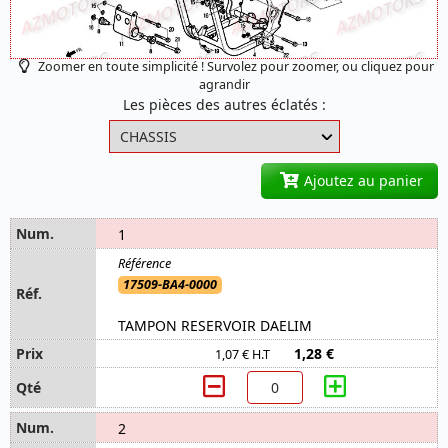
Zoomer en toute simplicité ! Survolez pour zoomer, ou cliquez pour
agrandir
Les pièces des autres éclatés :
Ajoutez au panier
1
17509-BA4-0000
TAMPON RESERVOIR DAELIM
1,28 €
1,07 € H.T
2