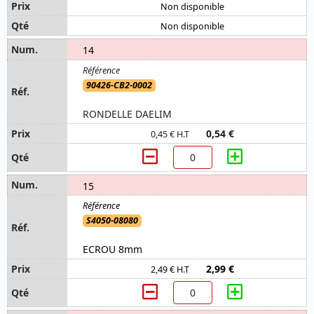
Non disponible
Non disponible
14
90426-CB2-0002
RONDELLE DAELIM
0,54 €
0,45 € H.T
15
S4050-08080
ECROU 8mm
2,99 €
2,49 € H.T