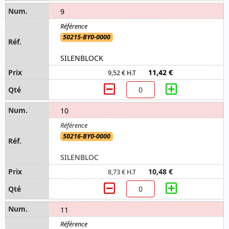
9
50215-BY0-0000
SILENBLOCK
11,42 €
9,52 € H.T
10
50216-BY0-0000
SILENBLOC
10,48 €
8,73 € H.T
11