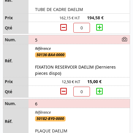
TUBE DE CADRE DAELIM
194,58 €
162,15 € H.T
5
50136-BA4-0000
FIXATION RESERVOIR DAELIM (Dernieres
pieces dispo)
15,00 €
12,50 € H.T
6
50182-BY0-0000
PLAQUE DAELIM