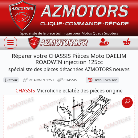
Spécialiste de la pièce technique pour Motos Quads Scooters
Connection
Panie
Réparer votre CHASSIS Pièces Moto DAELIM
ROADWIN injection 125cc
spécialiste des pièces détachées AZMOTORS neuves
⟪
Retour
ROADWIN 125 I
CHASSIS
Info Livraison
CHASSIS
Microfiche eclatée des pièces origine