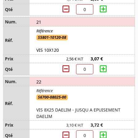
21
S5801-10120-08
VIS 10X120
3,07 €
2,56 € H.T
22
S6700-08025-00
VIS 8X25 DAELIM - JUSQU A EPUISEMENT
DAELIM
3,72 €
3,10 € H.T