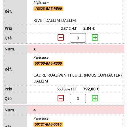
18323-BA7-RE00
RIVET DAELIM DAELIM
2,84 €
2,37 € H.T
3
50100-BA4-R300
CADRE ROADWIN FI EU III (NOUS CONTACTER)
DAELIM
792,00 €
660,00 € H.T
4
50121-BA4-0010