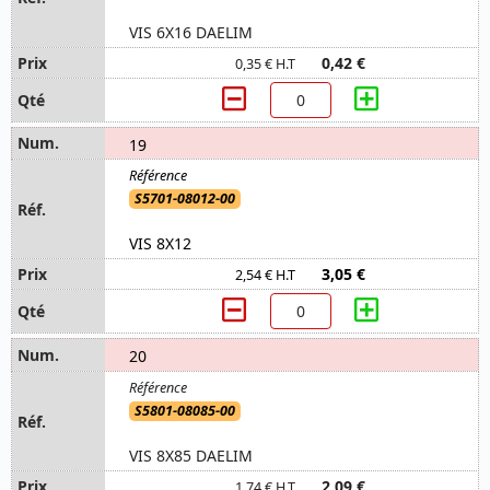
VIS 6X16 DAELIM
0,42 €
0,35 € H.T
19
S5701-08012-00
VIS 8X12
3,05 €
2,54 € H.T
20
S5801-08085-00
VIS 8X85 DAELIM
2,09 €
1,74 € H.T