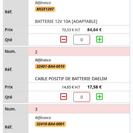
MSIE1207
BATTERIE 12V 10A [ADAPTABLE]
84,64 €
70,53 € H.T
2
32401-BA4-0010
CABLE POSITIF DE BATTERIE DAELIM
17,58 €
14,65 € H.T
3
32410-BA4-0001