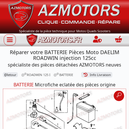
Spécialiste de la pièce technique pour Motos Quads Scooters
Connection
Panie
Réparer votre BATTERIE Pièces Moto DAELIM
ROADWIN injection 125cc
spécialiste des pièces détachées AZMOTORS neuves
⟪
Retour
ROADWIN 125 I
BATTERIE
Info Livraison
BATTERIE
Microfiche eclatée des pièces origine