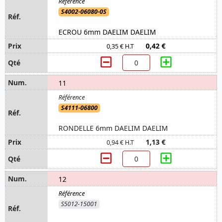
S4002-06080-0S
ECROU 6mm DAELIM DAELIM
0,42 €
0,35 € H.T
11
S4111-06800
RONDELLE 6mm DAELIM DAELIM
1,13 €
0,94 € H.T
12
S5012-15001