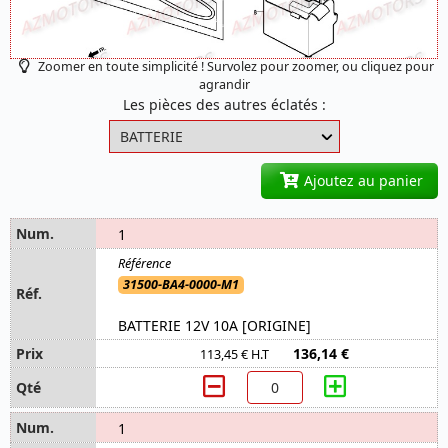
Zoomer en toute simplicité ! Survolez pour zoomer, ou cliquez pour
agrandir
Les pièces des autres éclatés :
Ajoutez au panier
1
31500-BA4-0000-M1
BATTERIE 12V 10A [ORIGINE]
136,14 €
113,45 € H.T
1