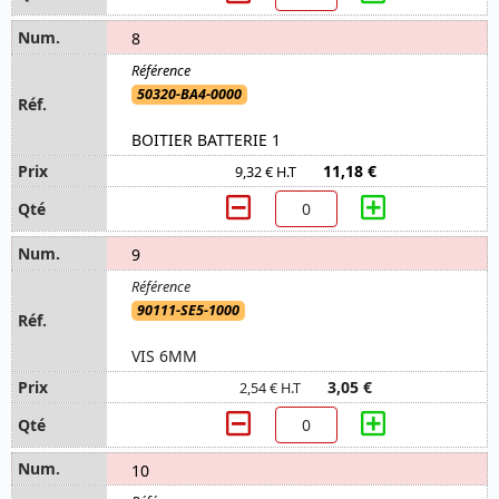
8
50320-BA4-0000
BOITIER BATTERIE 1
11,18 €
9,32 € H.T
9
90111-SE5-1000
VIS 6MM
3,05 €
2,54 € H.T
10