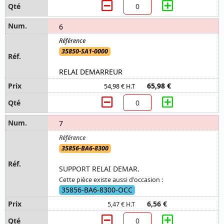
6
35850-SA1-0000
RELAI DEMARREUR
65,98 €
54,98 € H.T
7
35856-BA6-8300
SUPPORT RELAI DEMAR.
Cette pièce existe aussi d'occasion :
35856-BA6-8300-OCC
6,56 €
5,47 € H.T