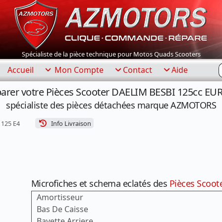
Spécialiste de la pièce technique pour Motos Quads Scooters
R
Accueil
Mon Compte
Contact
Aide
arer votre Pièces Scooter DAELIM BESBI 125cc EU
spécialiste des pièces détachées marque AZMOTORS
 125 E4
Info Livraison
Microfiches et schema eclatés des
Pièces Scoot
Amortisseur
Bas De Caisse
Bavette Arriere