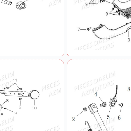
Entourage Compteur
Equipement Electrique
Face Avant
Feux
Fourche
Garde Boue Avant
Guidon
Jante Avant
Pompe A Essence
Reservoir De Carburant
Retroviseurs Commodo
Roue Arriere
Selle Coffre
Stator Rotor
Stickers
Systeme De Freinage
Tablier
Trousse A Outils
Variateur