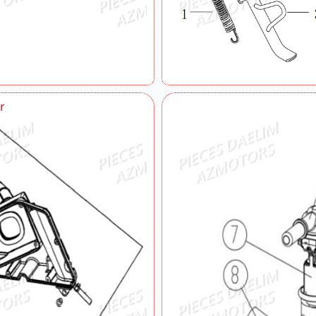
Vilebrequin
r