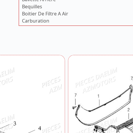
Bequilles
Boitier De Filtre A Air
Carburation
Carter Droit
Carter Droit 2
Carter Gauche Demarreur
Carter De Transmission
Chaine De Distribution
Chassis Cadre
Compteur
Coque Arriere
Coque Arriere Cache
Couvercle De Variateur
Couvercle Du Ventilateur
Culbuteur
Cylindre
Echappement
Embrayage