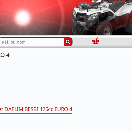
Panier
echercher...
RO 4
er DAELIM BESBI 125cc EURO 4