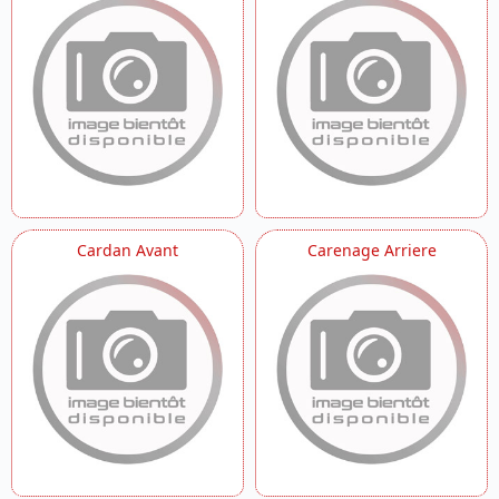
Selle
Serrure
Suspension Arriere
Suspension Avant
Systeme De Frein
Systeme Electrique
Systeme Eps
Transmission
Treuil
Variateur
Vilebrequin
Cardan Avant
Carenage Arriere
~adaptateur Lame A Neige
~bumper Arriere
~bumper Avant
~extension Arriere
~extension Avant
~kit Adaptateur Lame A Neige
~lame A Neige
~lame Caoutchouc
~protection Chassis
~protection Chassis Et Triangle