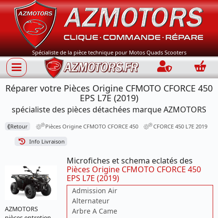
Spécialiste de la pièce technique pour Motos Quads Scooters
Connection
Panie
Réparer votre Pièces Origine CFMOTO CFORCE 450
EPS L7E (2019)
spécialiste des pièces détachées marque AZMOTORS
⟪
Retour
Pièces Origine CFMOTO CFORCE 450
CFORCE 450 L7E 2019
Info Livraison
Microfiches et schema eclatés des
Pièces Origine CFMOTO CFORCE 450
EPS L7E (2019)
Admission Air
Alternateur
AZMOTORS
Arbre A Came
pièces entretien