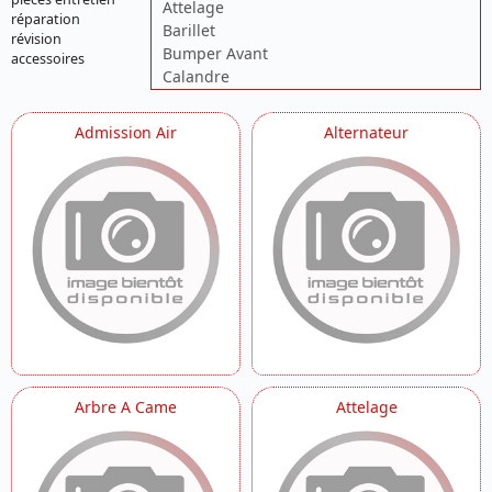
Attelage
réparation
Barillet
révision
Bumper Avant
accessoires
Calandre
Cardan Arriere
Cardan Avant
Admission Air
Alternateur
Carenage Arriere
Carter Droit
Carter D Huile
Carter Gauche
Carter Moteur
Carter Transmission
Chassis
Colonne De Direction
Compteur
Corps Papillon
Couvre Culasse
Culasse
Arbre A Came
Attelage
Cylindre
Decors
Demarreur
Echappement