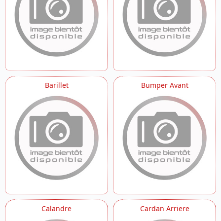
Feux
Filtre A Air
Guide Chaine
Guidon
Labels
Marche Pied
Outils
Pompe A Eau
Barillet
Bumper Avant
Pompe A Huile
Pont Arriere
Pont Arriere Details
Pont Avant
Pont Avant Details
Porte Bagage Acier
Porte Bagage Plastique
Protections
Radiateur
Reservoir
Roue Arriere
Roue Avant
Calandre
Cardan Arriere
Selecteur De Vitesses