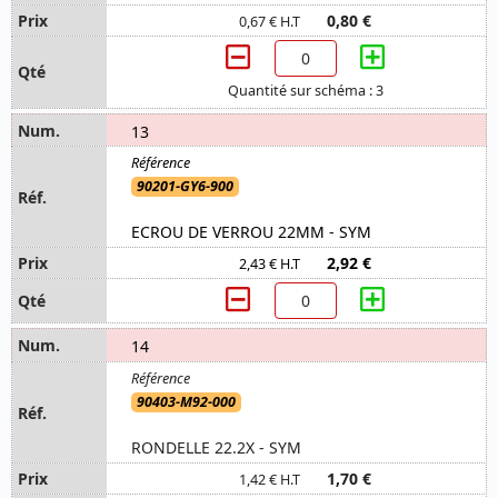
0,80 €
0,67 € H.T
Quantité sur schéma : 3
13
90201-GY6-900
ECROU DE VERROU 22MM - SYM
2,92 €
2,43 € H.T
14
90403-M92-000
RONDELLE 22.2X - SYM
1,70 €
1,42 € H.T