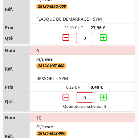
28120-M9Q-000
FLASQUE DE DEMARRAGE - SYM
27,96 €
23,30 € H.T
9
28124-H6T-000
RESSORT - SYM
0,40 €
0,33 € H.T
Quantité sur schéma : 3
10
28125-M92-000