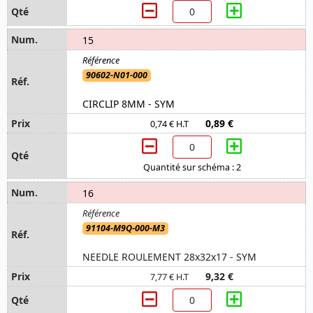
15
90602-N01-000
CIRCLIP 8MM - SYM
0,89 €
0,74 € H.T
Quantité sur schéma : 2
16
91104-M9Q-000-M3
NEEDLE ROULEMENT 28x32x17 - SYM
9,32 €
7,77 € H.T