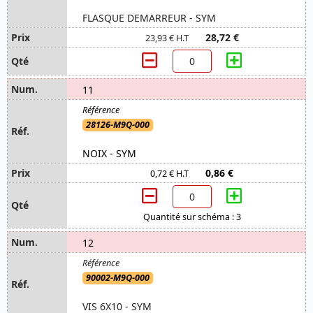
FLASQUE DEMARREUR - SYM
28,72 €
23,93 € H.T
11
28126-M9Q-000
NOIX - SYM
0,86 €
0,72 € H.T
Quantité sur schéma : 3
12
90002-M9Q-000
VIS 6X10 - SYM