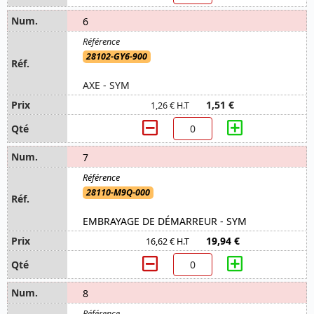
6
28102-GY6-900
AXE - SYM
1,51 €
1,26 € H.T
7
28110-M9Q-000
EMBRAYAGE DE DÉMARREUR - SYM
19,94 €
16,62 € H.T
8