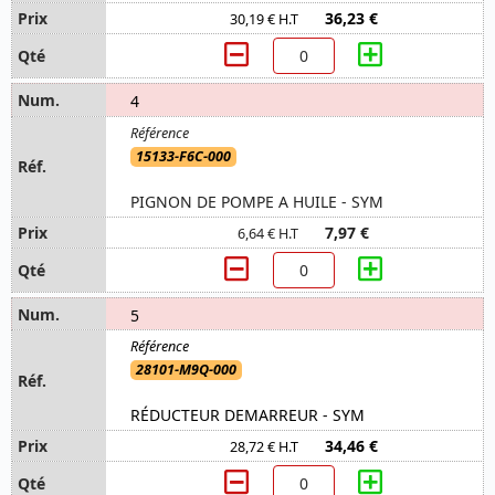
36,23 €
30,19 € H.T
4
15133-F6C-000
PIGNON DE POMPE A HUILE - SYM
7,97 €
6,64 € H.T
5
28101-M9Q-000
RÉDUCTEUR DEMARREUR - SYM
34,46 €
28,72 € H.T