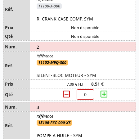
11100-X-000
R. CRANK CASE COMP. SYM
Non disponible
Non disponible
2
11102-M9Q-300
SILENT-BLOC MOTEUR - SYM
8,51 €
7,09 € H.T
3
15100-F6C-000-XS
POMPE A HUILE - SYM