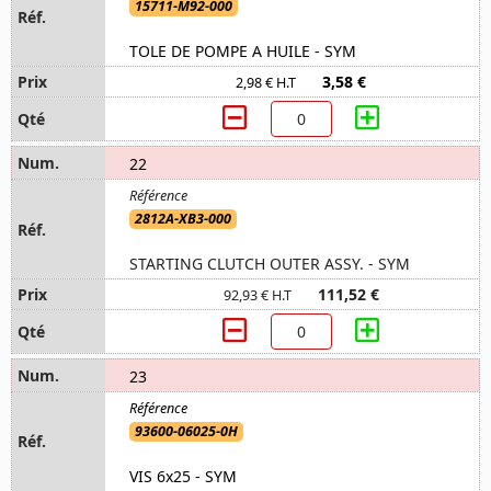
15711-M92-000
TOLE DE POMPE A HUILE - SYM
3,58 €
2,98 € H.T
22
2812A-XB3-000
STARTING CLUTCH OUTER ASSY. - SYM
111,52 €
92,93 € H.T
23
93600-06025-0H
VIS 6x25 - SYM