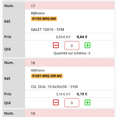
17
91105-M9Q-000
GALET 10X10 - SYM
0,64 €
0,53 € H.T
Quantité sur schéma : 3
18
91201-M9Q-300-M2
OIL SEAL 19.8x30x5R - SYM
6,19 €
5,16 € H.T
19