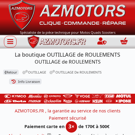
Spécialiste de la pièce technique pour Motos Quads Scooters
Connection
Panie
La boutique OUTILLAGE de ROULEMENTS
OUTILLAGE de ROULEMENTS
⟪
Retour
OUTILLAGE
OUTILLAGE De ROULEMENTS
Info Livraison
AZMOTORS.FR , la garantie au service de nos clients
Paiement sécurisé
3×
Paiement carte en
de 170€ à 500€
(*)