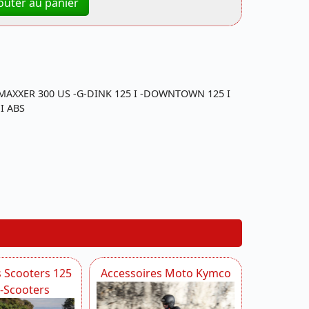
outer au panier
 -MAXXER 300 US -G-DINK 125 I -DOWNTOWN 125 I
 I ABS
s Scooters 125
Accessoires Moto Kymco
i-Scooters