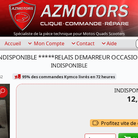
Spécialiste de la pièce technique pour Motos Quads Scooters
R
Accueil
Mon Compte
Contact
Aide
NDISPONIBLE *****RELAIS DEMARREUR OCCASI
INDISPONIBLE
42
95% des commandes Kymco livrés en 72 heures
INDISPO
12,
Profitez vite de
Quantité