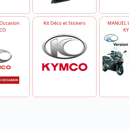
 Occasion
Kit Déco et Stickers
MANUEL U
CO
K