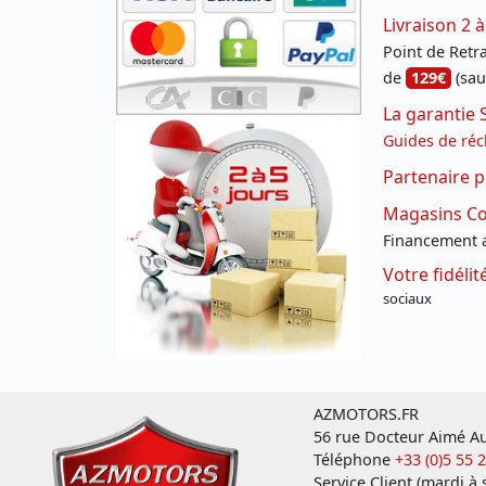
Livraison 2 à
Point de Retrai
de
129€
(sau
La garantie 
Guides de réc
Partenaire p
Magasins Con
Financement a
Votre fidéli
sociaux
AZMOTORS.FR
56 rue Docteur Aimé Au
Téléphone
+33 (0)5 55 
Service Client (mardi à