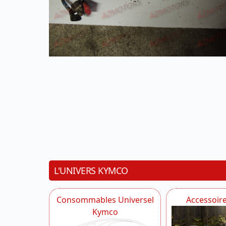
L'UNIVERS KYMCO
Consommables Universel
Accessoir
Kymco