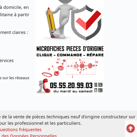
 à domicile, en
taine à partir
ent claires :
ervices
s sur les réseaux
e de la vente de pièces techniques neuf d'origine constructeur sur
our les professionnel et les particuliers.
Ret
Questions fréquentes
n des Données Personnelles