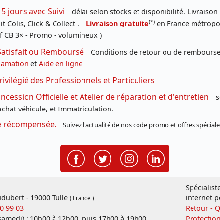
 5 jours avec Suivi
délai selon stocks et disponibilité. Livraison
(*)
t Colis, Click & Collect .
Livraison gratuite
en France métropoli
f CB 3× - Promo - volumineux )
Satisfait ou Remboursé
Conditions de retour ou de remboursem
lamation
et
Aide en ligne
rivilégié des Professionnels et Particuliers
cession Officielle et Atelier de réparation et d'entretien
s
chat véhicule, et Immatriculation.
té récompensée.
Suivez l'actualité de nos code promo et offres spéciale
Spécialist
dubert - 19000 Tulle
internet p
( France )
20 99 03
Retour - 
 samedi) : 10h00 à 12h00, puis 17h00 à 19h00
Protectio