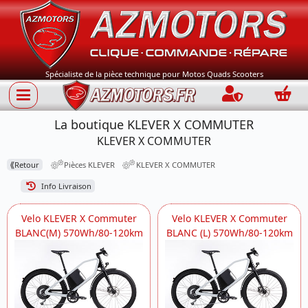
Spécialiste de la pièce technique pour Motos Quads Scooters
Connection
Panie
La boutique KLEVER X COMMUTER
KLEVER X COMMUTER
⟪
Retour
Pièces KLEVER
KLEVER X COMMUTER
Info Livraison
Velo KLEVER X Commuter
Velo KLEVER X Commuter
BLANC(M) 570Wh/80-120km
BLANC (L) 570Wh/80-120km