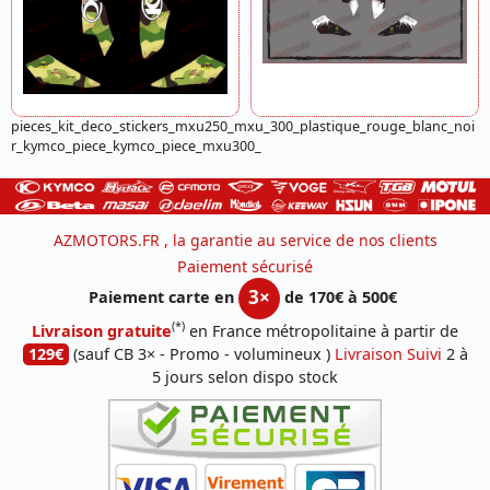
pieces_kit_deco_stickers_mxu250_mxu_300_plastique_rouge_blanc_noi
r_kymco_piece_kymco_piece_mxu300_
AZMOTORS.FR , la garantie au service de nos clients
Paiement sécurisé
3×
Paiement carte en
de 170€ à 500€
(*)
Livraison gratuite
en France métropolitaine à partir de
129€
(sauf CB 3× - Promo - volumineux )
Livraison Suivi
2 à
5 jours selon dispo stock