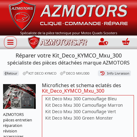
Spécialiste de la pièce technique pour Motos Quads Scooters
Connection
Panie
Réparer votre Kit_Deco_KYMCO_Mxu_300
spécialiste des pièces détachées marque AZMOTORS
⟪
Retour
KIT DECO KYMCO
DECO MXU300
Info Livraison
Microfiches et schema eclatés des
Kit_Deco_KYMCO_Mxu_300
Kit Deco Mxu 300 Camouflage Bleu
Kit Deco Mxu 300 Camouflage Marron
Kit Deco Mxu 300 Camouflage Vert
AZMOTORS
Kit Deco Mxu 300 Green Monster
pièces entretien
réparation
révision
accessoires