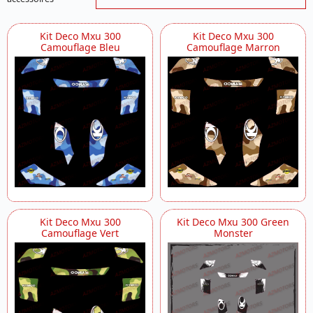
Kit Deco Mxu 300
Kit Deco Mxu 300
Camouflage Bleu
Camouflage Marron
Kit Deco Mxu 300
Kit Deco Mxu 300 Green
Camouflage Vert
Monster