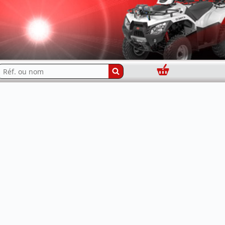
Panier
echercher...