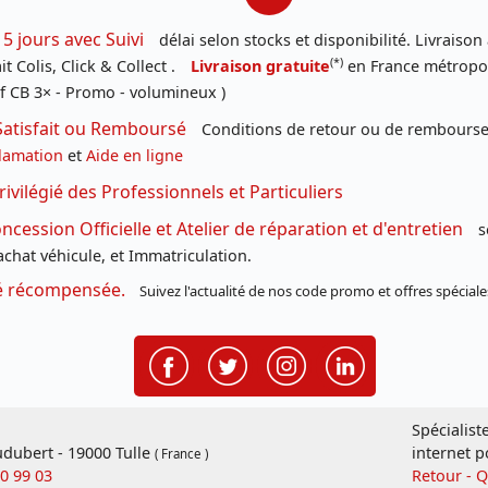
 5 jours avec Suivi
délai selon stocks et disponibilité. Livraison
(*)
t Colis, Click & Collect .
Livraison gratuite
en France métropoli
f CB 3× - Promo - volumineux )
Satisfait ou Remboursé
Conditions de retour ou de remboursem
lamation
et
Aide en ligne
rivilégié des Professionnels et Particuliers
cession Officielle et Atelier de réparation et d'entretien
s
chat véhicule, et Immatriculation.
té récompensée.
Suivez l'actualité de nos code promo et offres spéciale
Spécialist
dubert - 19000 Tulle
internet p
( France )
20 99 03
Retour - 