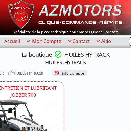
Spécialiste de la pièce technique pour Motos Quads Scooters
R
Accueil
Mon Compte
Contact
Aide
La boutique
HUILES HYTRACK
HUILES_HYTRACK
UR
HUILES HYTRACK
Info Livraison
NTRETIEN ET LUBRIFIANT
JOBBER 700