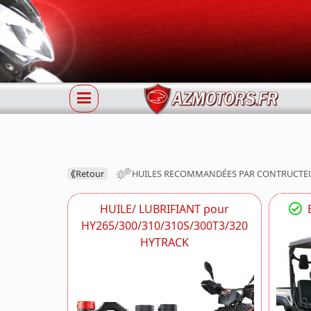
⟪
Retour
HUILES RECOMMANDÉES PAR CONTRUCTE
HUILE/ LUBRIFIANT pour
E
HY265/300/310/310S/300T3/320
HYTRACK