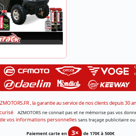
ZMOTORS.FR , la garantie au service de nos clients depuis 30 a
curisé
AZMOTORS ne connait pas et ne mémorise pas vos donné
 de vos informations personnelles
sans traçage publicitaire ou
3×
Paiement carte en
de 170€ à 500€