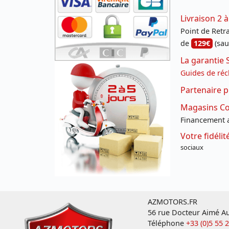
Livraison 2 à
Point de Retrai
de
129€
(sau
La garantie 
Guides de réc
Partenaire p
Magasins Con
Financement a
Votre fidéli
sociaux
AZMOTORS.FR
56 rue Docteur Aimé Au
Téléphone
+33 (0)5 55 