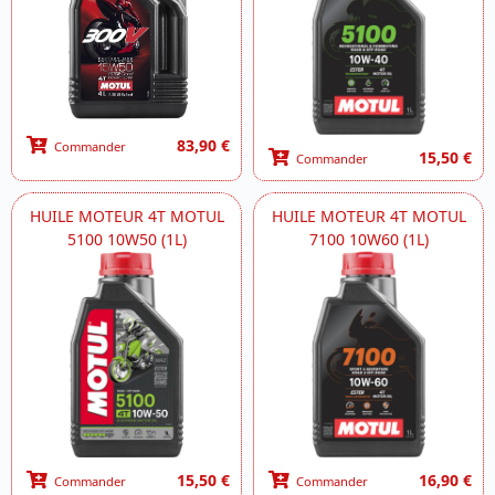
83,90 €
Commander
15,50 €
Commander
HUILE MOTEUR 4T MOTUL
HUILE MOTEUR 4T MOTUL
5100 10W50 (1L)
7100 10W60 (1L)
15,50 €
16,90 €
Commander
Commander