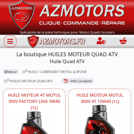
Spécialiste de la pièce technique pour Motos Quads Scooters
Connection
Panie
La boutique HUILES MOTEUR QUAD ATV
Huile Quad ATV
⟪
Retour
HUILE / LUBRIFIANT MOTUL & IPONE
HUILES MOTEUR QUAD ATV
Info Livraison
HUILE MOTEUR 4T MOTUL
HUILE MOTEUR MOTUL
300V FACTORY LINE 5W40
300V 4T 10W40 (1L)
(1L)