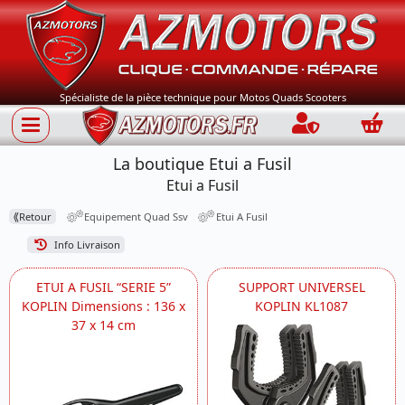
Spécialiste de la pièce technique pour Motos Quads Scooters
Connection
Panie
La boutique Etui a Fusil
Etui a Fusil
⟪
Retour
Equipement Quad Ssv
Etui A Fusil
Info Livraison
ETUI A FUSIL “SERIE 5”
SUPPORT UNIVERSEL
KOPLIN Dimensions : 136 x
KOPLIN KL1087
37 x 14 cm