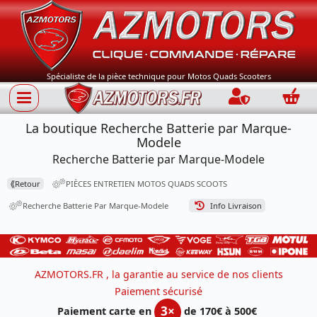
Spécialiste de la pièce technique pour Motos Quads Scooters
Connection
Panie
La boutique Recherche Batterie par Marque-
Modele
Recherche Batterie par Marque-Modele
⟪
Retour
PIÈCES ENTRETIEN MOTOS QUADS SCOOTS
Recherche Batterie Par Marque-Modele
Info Livraison
AZMOTORS.FR , la garantie au service de nos clients
Paiement sécurisé
3×
Paiement carte en
de 170€ à 500€