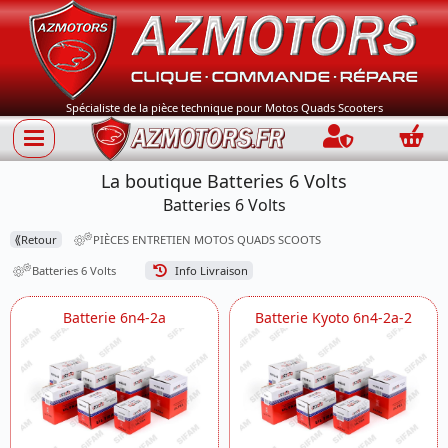
Spécialiste de la pièce technique pour Motos Quads Scooters
Connection
Panie
La boutique Batteries 6 Volts
Batteries 6 Volts
⟪
Retour
PIÈCES ENTRETIEN MOTOS QUADS SCOOTS
Batteries 6 Volts
Info Livraison
Batterie 6n4-2a
Batterie Kyoto 6n4-2a-2