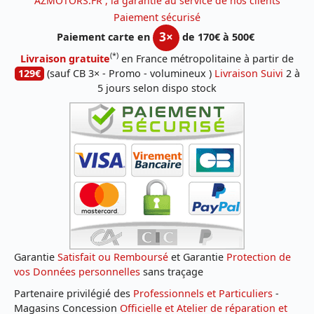
AZMOTORS.FR , la garantie au service de nos clients
Paiement sécurisé
3×
Paiement carte en
de 170€ à 500€
(*)
Livraison gratuite
en France métropolitaine à partir de
129€
(sauf CB 3× - Promo - volumineux )
Livraison Suivi
2 à
5 jours selon dispo stock
Garantie
Satisfait ou Remboursé
et Garantie
Protection de
vos Données personnelles
sans traçage
Partenaire privilégié des
Professionnels et Particuliers
-
Magasins Concession
Officielle et Atelier de réparation et