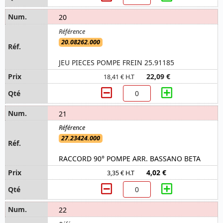
20
20.08262.000
JEU PIECES POMPE FREIN 25.91185
22,09 €
18,41 € H.T
21
27.23424.000
RACCORD 90° POMPE ARR. BASSANO BETA
4,02 €
3,35 € H.T
22