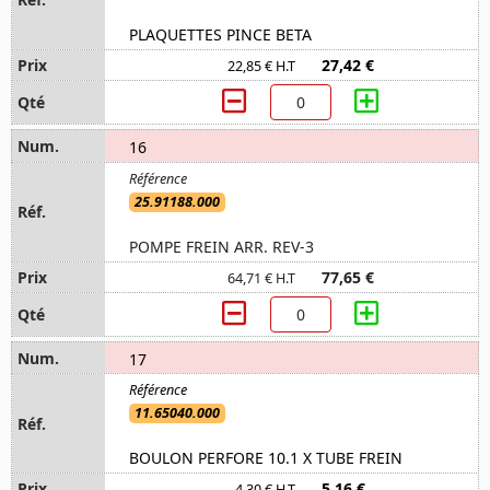
PLAQUETTES PINCE BETA
27,42 €
22,85 € H.T
16
25.91188.000
POMPE FREIN ARR. REV-3
77,65 €
64,71 € H.T
17
11.65040.000
BOULON PERFORE 10.1 X TUBE FREIN
5,16 €
4,30 € H.T