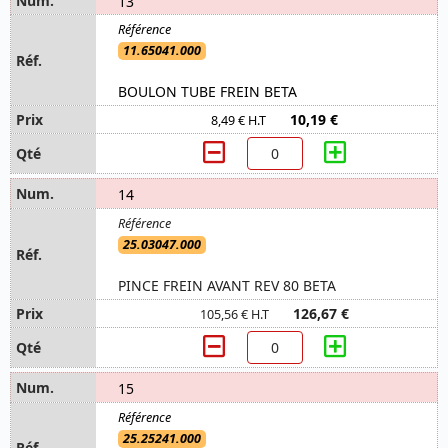
13
11.65041.000
BOULON TUBE FREIN BETA
10,19 €
8,49 € H.T
14
25.03047.000
PINCE FREIN AVANT REV 80 BETA
126,67 €
105,56 € H.T
15
25.25241.000