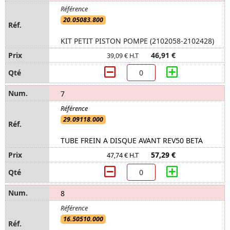
20.05083.800
KIT PETIT PISTON POMPE (2102058-2102428)
46,91 €
39,09 € H.T
7
29.09118.000
TUBE FREIN A DISQUE AVANT REV50 BETA
57,29 €
47,74 € H.T
8
16.50510.000