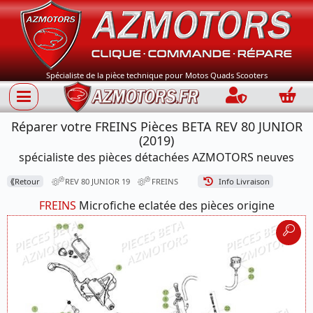
Spécialiste de la pièce technique pour Motos Quads Scooters
Connection
Panie
Réparer votre FREINS Pièces BETA REV 80 JUNIOR
(2019)
spécialiste des pièces détachées AZMOTORS neuves
⟪
Retour
REV 80 JUNIOR 19
FREINS
Info Livraison
FREINS
Microfiche eclatée des pièces origine