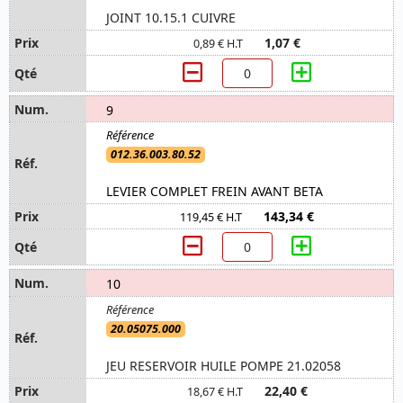
JOINT 10.15.1 CUIVRE
1,07 €
0,89 € H.T
9
012.36.003.80.52
LEVIER COMPLET FREIN AVANT BETA
143,34 €
119,45 € H.T
10
20.05075.000
JEU RESERVOIR HUILE POMPE 21.02058
22,40 €
18,67 € H.T