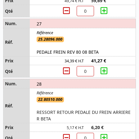
59,69 €
49,74 € H.T
27
25.28096.000
PEDALE FREIN REV 80 08 BETA
41,27 €
34,39 € H.T
28
22.80510.000
RESSORT RETOUR PEDALE DU FREIN ARRIERE
R BETA
6,20 €
5,17 € H.T