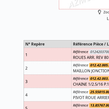
Zoo
L
N° Repère
Référence Pièce / L
Référence
012420370
1
ROUES ARR. REV 80
Référence
012.42.005.
2
MAILLON JONCTION 
Référence
012.42.003.
3
CHAINE 1/2.5/16 P.
Référence
25.55815.0
4
PIVOT ROUE ARRIER
Référence
13.85767.0
5