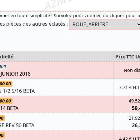
mer en toute simplicité ! Survolez pour zoomer, ou cliquez pour 
es pièces des autres éclatés :
ibellé
Prix
U
TTC
000
Non di
 JUNIOR 2018
00.00
7,71 € H.T
1/2 5/16 BETA
00.00
49,52
114 BETA
59,
00
21,92
E REV 50 BETA
26,
00
4,42 € H.T