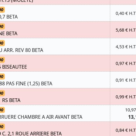
00
0,40 € H.T
,7 BETA
00
5,68 € H.T
NE BETA
00
4,53 € H.T
 ARR. REV 80 BETA
00
0,97 € H.T
5 BISEAUTEE
00
0,91 € H.T
 PAS FINE (1,25) BETA
00
0,99 € H.T
 RS BETA
00
10,97
RUERE CHAMBRE A AIR AVANT BETA
13,
00
0,84 € H.T
 C. 2,1 ROUE ARRIERE BETA