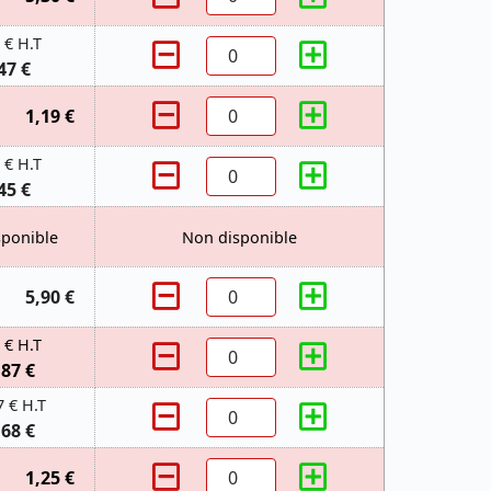
 € H.T
47 €
1,19 €
 € H.T
45 €
sponible
Non disponible
5,90 €
 € H.T
,87 €
7 € H.T
,68 €
1,25 €