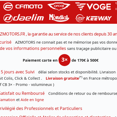
ZMOTORS.FR , la garantie au service de nos clients depuis 30 a
curisé
AZMOTORS ne connait pas et ne mémorise pas vos donné
 de vos informations personnelles
sans traçage publicitaire ou
3×
Paiement carte en
de 170€ à 500€
 5 jours avec Suivi
délai selon stocks et disponibilité. Livraison
(*)
t Colis, Click & Collect .
Livraison gratuite
en France métropoli
f CB 3× - Promo - volumineux )
Satisfait ou Remboursé
Conditions de retour ou de remboursem
lamation
et
Aide en ligne
rivilégié des Professionnels et Particuliers