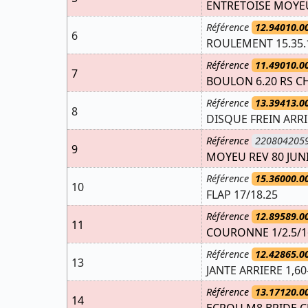
ENTRETOISE MOYEU 
Référence
12.94010.0
6
ROULEMENT 15.35.
Référence
11.49010.0
7
BOULON 6.20 RS CH
Référence
13.39413.0
8
DISQUE FREIN ARRI
Référence
220804205
9
MOYEU REV 80 JUN
Référence
15.36000.0
10
FLAP 17/18.25
Référence
12.89589.0
11
COURONNE 1/2.5/16
Référence
12.42865.0
13
JANTE ARRIERE 1,60
Référence
13.17120.0
14
ECROU M8 BRIDE C