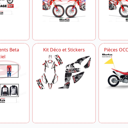
nts Beta
Kit Déco et Stickers
Pièces OC
iel