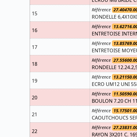
Référence
27.40470.0
15
RONDELLE 6,4X10X0
Référence
13.62716.0
16
ENTRETOISE INTER
Référence
13.85769.0
17
ENTRETOISE MOYEU
Référence
27.55600.0
18
RONDELLE 12.24.2,
Référence
13.21150.0
19
ECRO UM12 UNI 5588
Référence
11.50590.0
20
BOULON 7.20 CH 11
Référence
15.17501.0
21
CAOUTCHOUCS SER
Référence
27.23831.0
22
RAYON 3X201 C. 169