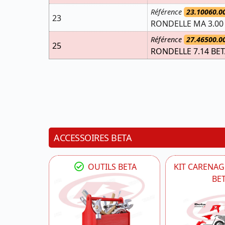
Référence
23.10060.0
23
RONDELLE MA 3.00 
Référence
27.46500.0
25
RONDELLE 7.14 BE
ACCESSOIRES BETA
OUTILS BETA
KIT CARENAG
BE