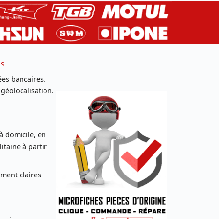
ns
es bancaires.
 géolocalisation.
 à domicile, en
taine à partir
ent claires :