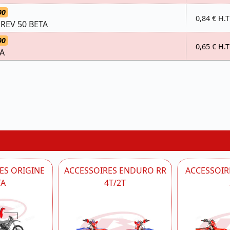
00
0,84 € H.T
REV 50 BETA
00
0,65 € H.T
TA
ES ORIGINE
ACCESSOIRES ENDURO RR
ACCESSOIRE
TA
4T/2T