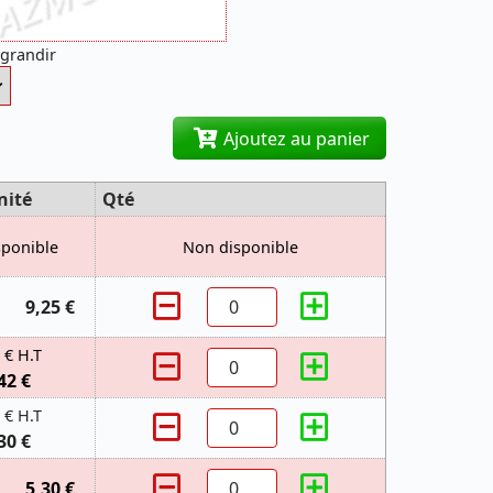
agrandir
Ajoutez au panier
nité
Qté
sponible
Non disponible
9,25 €
 € H.T
42 €
 € H.T
30 €
5,30 €