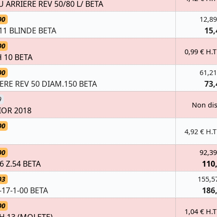
ARRIERE REV 50/80 L/ BETA
00
12,89
11 BLINDE BETA
15,
00
0,99 € H.T
 10 BETA
00
61,21
ERE REV 50 DIAM.150 BETA
73,
9
Non di
IOR 2018
00
4,92 € H.T
00
92,39
 Z.54 BETA
110
03
155,5
-17-1-00 BETA
186
00
1,04 € H.T
H.13 (MOLETE)