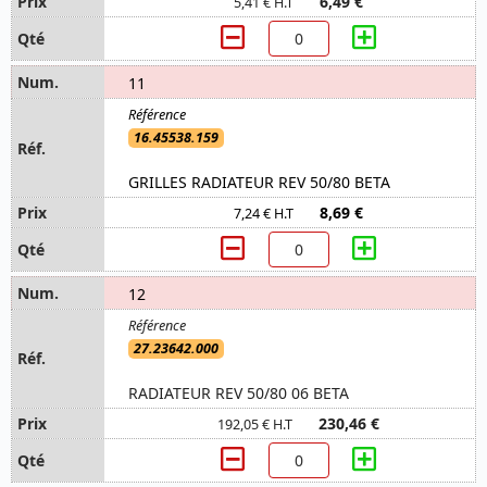
6,49 €
5,41 € H.T
11
16.45538.159
GRILLES RADIATEUR REV 50/80 BETA
8,69 €
7,24 € H.T
12
27.23642.000
RADIATEUR REV 50/80 06 BETA
230,46 €
192,05 € H.T