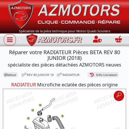
Spécialiste de la pièce technique pour Motos Quads Scooters
Connection
Panie
Réparer votre RADIATEUR Pièces BETA REV 80
JUNIOR (2018)
spécialiste des pièces détachées AZMOTORS neuves
⟪
Retour
REV 80 JUNIOR 18
RADIATEUR
Info Livraison
RADIATEUR
Microfiche eclatée des pièces origine