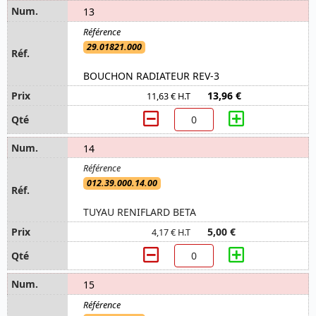
13
29.01821.000
BOUCHON RADIATEUR REV-3
13,96 €
11,63 € H.T
14
012.39.000.14.00
TUYAU RENIFLARD BETA
5,00 €
4,17 € H.T
15