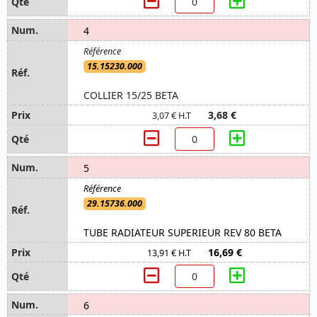
4
15.15230.000
COLLIER 15/25 BETA
3,68 €
3,07 € H.T
5
29.15736.000
TUBE RADIATEUR SUPERIEUR REV 80 BETA
16,69 €
13,91 € H.T
6