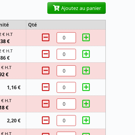
Ajoutez au panier
nité
Qté
2 € H.T
,38 €
2 € H.T
,86 €
 € H.T
92 €
1,16 €
 € H.T
18 €
2,20 €
 € H.T