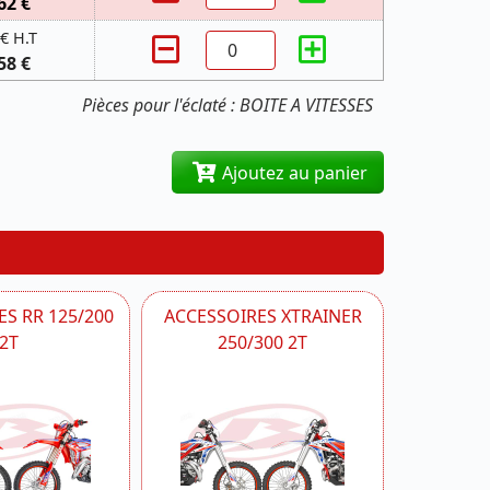
62 €
 € H.T
58 €
Pièces pour l'éclaté : BOITE A VITESSES
Ajoutez au panier
S RR 125/200
ACCESSOIRES XTRAINER
2T
250/300 2T