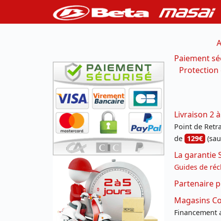
A
Paiement sé
Protection
Livraison 2 à
Point de Retrai
de
129€
(sau
La garantie 
Guides de réc
Partenaire p
Magasins Con
Financement a