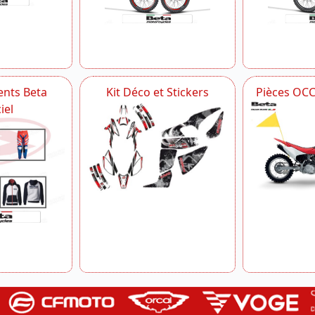
nts Beta
Kit Déco et Stickers
Pièces OC
iel