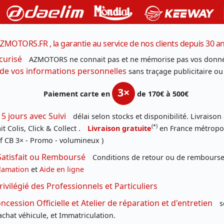
ZMOTORS.FR , la garantie au service de nos clients depuis 30 a
curisé
AZMOTORS ne connait pas et ne mémorise pas vos donné
 de vos informations personnelles
sans traçage publicitaire ou
3×
Paiement carte en
de 170€ à 500€
 5 jours avec Suivi
délai selon stocks et disponibilité. Livraison
(*)
t Colis, Click & Collect .
Livraison gratuite
en France métropoli
f CB 3× - Promo - volumineux )
Satisfait ou Remboursé
Conditions de retour ou de remboursem
lamation
et
Aide en ligne
rivilégié des Professionnels et Particuliers
cession Officielle et Atelier de réparation et d'entretien
s
chat véhicule, et Immatriculation.