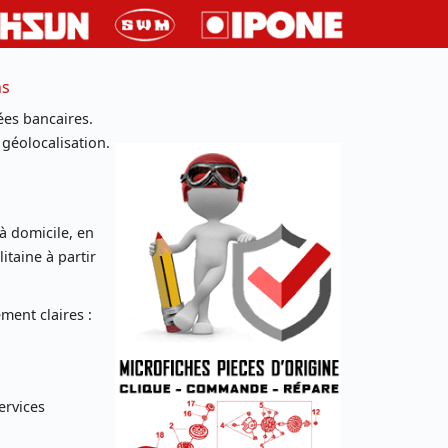
ns
es bancaires.
 géolocalisation.
 à domicile, en
taine à partir
ent claires :
ervices