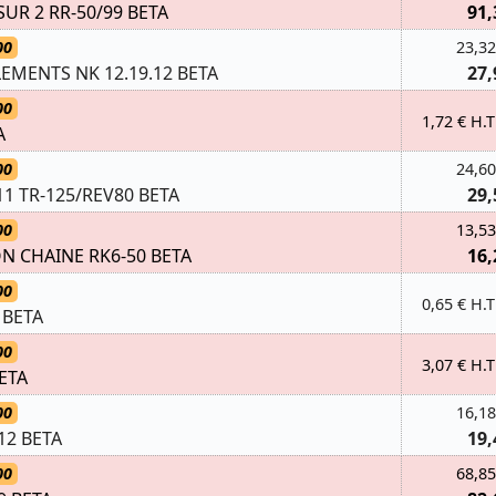
SUR 2 RR-50/99 BETA
91,
00
23,32
EMENTS NK 12.19.12 BETA
27,
00
1,72 € H.T
A
00
24,60
1 TR-125/REV80 BETA
29,
00
13,53
N CHAINE RK6-50 BETA
16,
00
0,65 € H.T
8 BETA
00
3,07 € H.T
BETA
00
16,18
12 BETA
19,
00
68,85