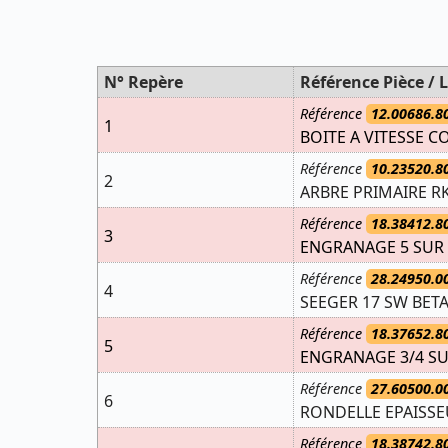
N° Repère
Référence Pièce / L
Référence
12.00686.8
1
BOITE A VITESSE C
Référence
10.23520.8
2
ARBRE PRIMAIRE RK
Référence
18.38412.8
3
ENGRANAGE 5 SUR 
Référence
28.24950.0
4
SEEGER 17 SW BET
Référence
18.37652.8
5
ENGRANAGE 3/4 SU
Référence
27.60500.0
6
RONDELLE EPAISSEU
Référence
18.38742.8