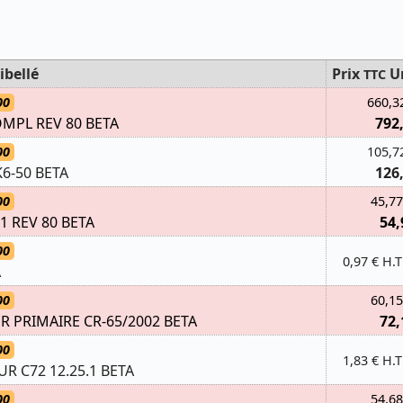
ibellé
Prix
U
TTC
00
660,3
OMPL REV 80 BETA
792
00
105,7
6-50 BETA
126
00
45,77
1 REV 80 BETA
54,
00
0,97 € H.T
A
00
60,15
R PRIMAIRE CR-65/2002 BETA
72,
00
1,83 € H.T
R C72 12.25.1 BETA
00
54,68