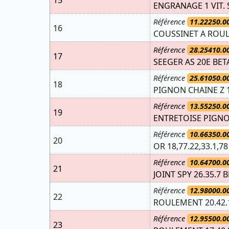
15
ENGRANAGE 1 VIT. 
Référence
11.22250.0
16
COUSSINET A ROUL
Référence
28.25410.0
17
SEEGER AS 20E BET
Référence
25.61050.0
18
PIGNON CHAINE Z 1
Référence
13.55250.0
19
ENTRETOISE PIGNO
Référence
10.66350.0
20
OR 18,77.22,33.1,7
Référence
10.64700.0
21
JOINT SPY 26.35.7 
Référence
12.98000.0
22
ROULEMENT 20.42.
Référence
12.95500.0
23