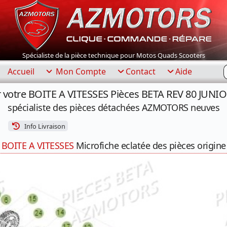
Spécialiste de la pièce technique pour Motos Quads Scooters
R
Accueil
Mon Compte
Contact
Aide
 votre BOITE A VITESSES Pièces BETA REV 80 JUNIO
spécialiste des pièces détachées AZMOTORS neuves
Info Livraison
BOITE A VITESSES
Microfiche eclatée des pièces origine