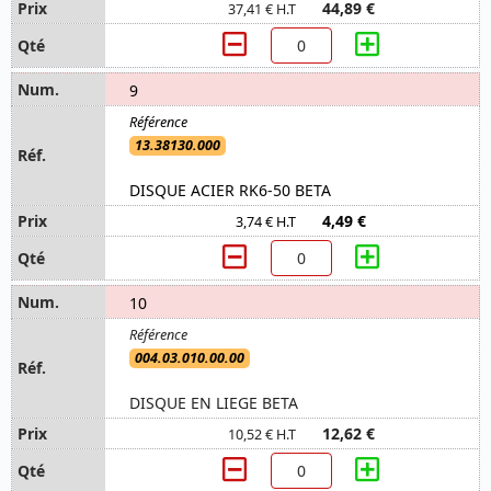
44,89 €
37,41 € H.T
9
13.38130.000
DISQUE ACIER RK6-50 BETA
4,49 €
3,74 € H.T
10
004.03.010.00.00
DISQUE EN LIEGE BETA
12,62 €
10,52 € H.T