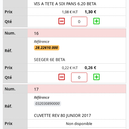
VIS A TETE A SIX PANS 6.20 BETA
1,30 €
1,08 € H.T
16
28.22610.000
SEEGER 6E BETA
0,26 €
0,22 € H.T
17
032030890000
CUVETTE REV 80 JUNIOR 2017
Non disponible