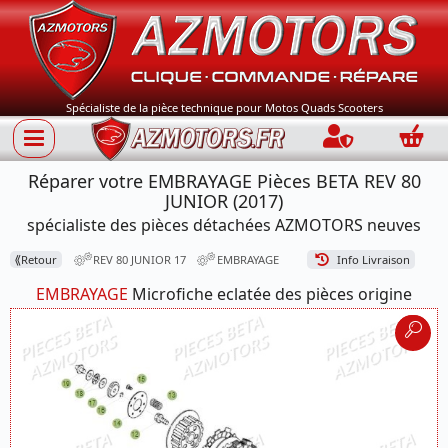
Spécialiste de la pièce technique pour Motos Quads Scooters
Connection
Panie
Réparer votre EMBRAYAGE Pièces BETA REV 80
JUNIOR (2017)
spécialiste des pièces détachées AZMOTORS neuves
⟪
Retour
REV 80 JUNIOR 17
EMBRAYAGE
Info Livraison
EMBRAYAGE
Microfiche eclatée des pièces origine