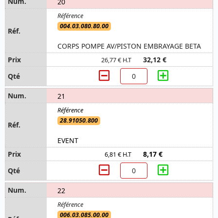
20
004.03.080.80.00
CORPS POMPE AV/PISTON EMBRAYAGE BETA
32,12 €
26,77 € H.T
21
28.91050.800
EVENT
8,17 €
6,81 € H.T
22
006.03.085.00.00