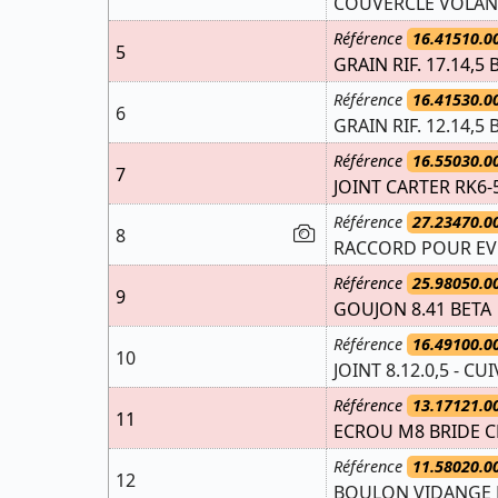
COUVERCLE VOLANT
Référence
16.41510.0
5
GRAIN RIF. 17.14,5 
Référence
16.41530.0
6
GRAIN RIF. 12.14,5 
Référence
16.55030.0
7
JOINT CARTER RK6-
Référence
27.23470.0
8
RACCORD POUR EV
Référence
25.98050.0
9
GOUJON 8.41 BETA
Référence
16.49100.0
10
JOINT 8.12.0,5 - CU
Référence
13.17121.0
11
ECROU M8 BRIDE C
Référence
11.58020.0
12
BOULON VIDANGE D