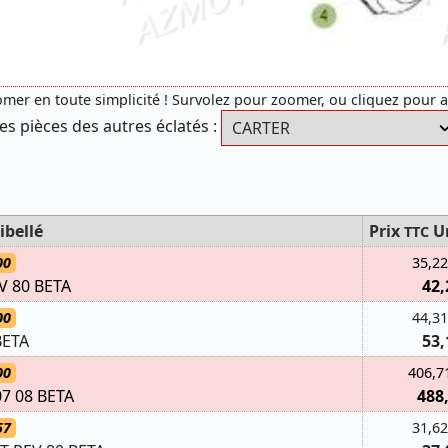
mer en toute simplicité ! Survolez pour zoomer, ou cliquez pour 
es pièces des autres éclatés :
ibellé
Prix
U
TTC
00
35,22
V 80 BETA
42,
00
44,31
BETA
53,
00
406,7
7 08 BETA
488
57
31,62