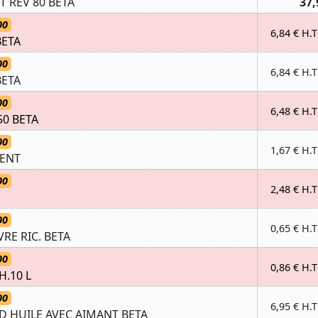
 REV 80 BETA
37,
00
6,84 € H.T
BETA
00
6,84 € H.T
BETA
00
6,48 € H.T
50 BETA
00
1,67 € H.T
ENT
00
2,48 € H.T
00
0,65 € H.T
IVRE RIC. BETA
00
0,86 € H.T
H.10 L
00
6,95 € H.T
 HUILE AVEC AIMANT BETA