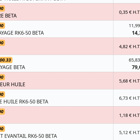
00
0,35 € H.T
RE BETA
00
11,99
AYAGE RK6-50 BETA
14,
00
4,82 € H.T
00.33
65,83
YAGE BETA
79,
00
5,68 € H.T
EUR HUILE
00
6,73 € H.T
HUILE RK6-50 BETA
00
1,18 € H.T
00
5,12 € H.T
T EVANTAIL RK6-50 BETA