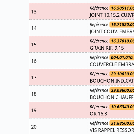
Référence
16.50511.0
13
JOINT 10.15.2 CUIV
Référence
16.71520.0
14
JOINT COUV. EMBR
Référence
16.37010.0
15
GRAIN RIF. 9.15
Référence
004.01.010.
16
COUVERCLE EMBRA
Référence
29.10030.0
17
BOUCHON INDICAT
Référence
29.09600.0
18
BOUCHON CHAUFFE 
Référence
10.66340.0
19
OR 16.3
Référence
31.88500.0
20
VIS RAPPEL RESSOR