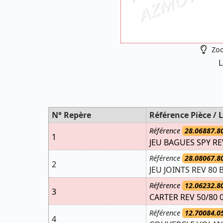
Zoo
L
N° Repère
Référence Pièce / L
Référence
28.06887.8
1
JEU BAGUES SPY RE
Référence
28.08067.8
2
JEU JOINTS REV 80 
Référence
12.06232.8
3
CARTER REV 50/80 0
Référence
12.70084.0
4