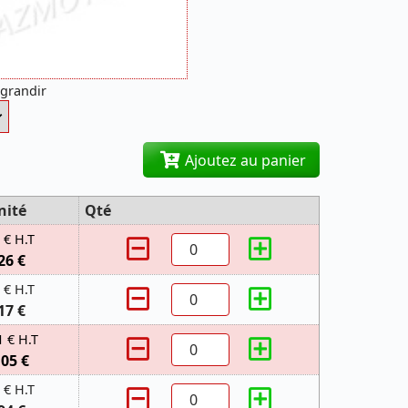
agrandir
Ajoutez au panier
nité
Qté
 € H.T
26 €
 € H.T
17 €
1 € H.T
,05 €
 € H.T