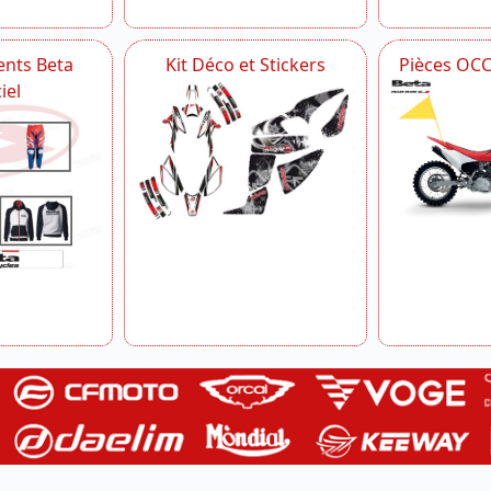
nts Beta
Kit Déco et Stickers
Pièces OC
iel