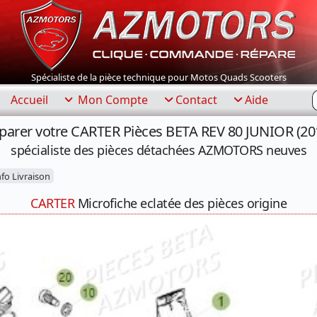
Spécialiste de la pièce technique pour Motos Quads Scooters
R
Accueil
Mon Compte
Contact
Aide
parer votre CARTER Pièces BETA REV 80 JUNIOR (20
spécialiste des pièces détachées AZMOTORS neuves
fo Livraison
CARTER
Microfiche eclatée des pièces origine