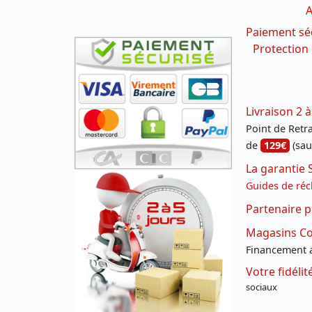
A
Paiement sé
Protection
Livraison 2 à
Point de Retrai
de
129€
(sau
La garantie 
Guides de réc
Partenaire p
Magasins Con
Financement a
Votre fidéli
sociaux