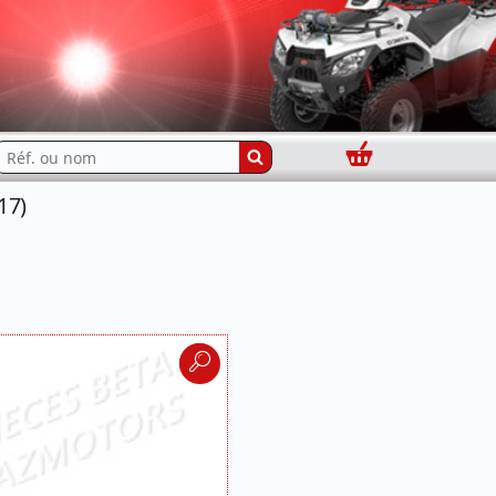
Panier
echercher...
17)