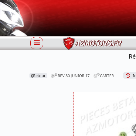
Ré
⟪
Retour
REV 80 JUNIOR 17
CARTER
In