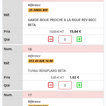
25.24655.859
GARDE-BOUE PROCHE A LA ROUE REV 80CC
BETA
15,64 €
13,03 € H.T
16
012.43.028.14.00
TUYAU RENIFLARD BETA
1,02 €
0,85 € H.T
17