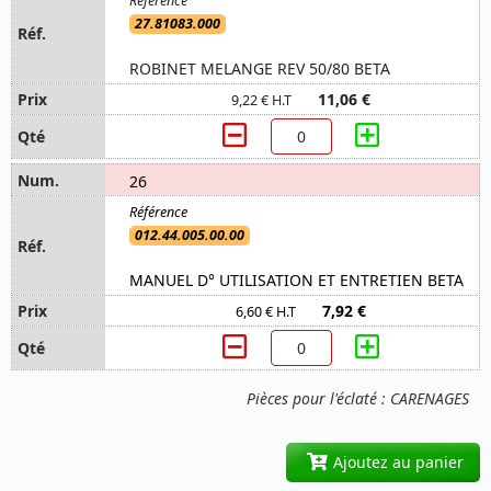
27.81083.000
ROBINET MELANGE REV 50/80 BETA
11,06 €
9,22 € H.T
26
012.44.005.00.00
MANUEL D° UTILISATION ET ENTRETIEN BETA
7,92 €
6,60 € H.T
Pièces pour l'éclaté : CARENAGES
Ajoutez au panier