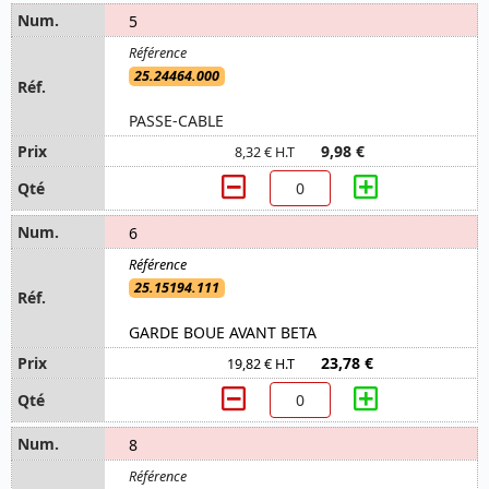
5
25.24464.000
PASSE-CABLE
9,98 €
8,32 € H.T
6
25.15194.111
GARDE BOUE AVANT BETA
23,78 €
19,82 € H.T
8