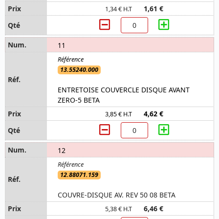
1,61 €
1,34 € H.T
11
13.55240.000
ENTRETOISE COUVERCLE DISQUE AVANT
ZERO-5 BETA
4,62 €
3,85 € H.T
12
12.88071.159
COUVRE-DISQUE AV. REV 50 08 BETA
6,46 €
5,38 € H.T