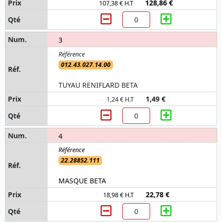
128,86 €
107,38 € H.T
3
012.43.027.14.00
TUYAU RENIFLARD BETA
1,49 €
1,24 € H.T
4
22.28852.111
MASQUE BETA
22,78 €
18,98 € H.T