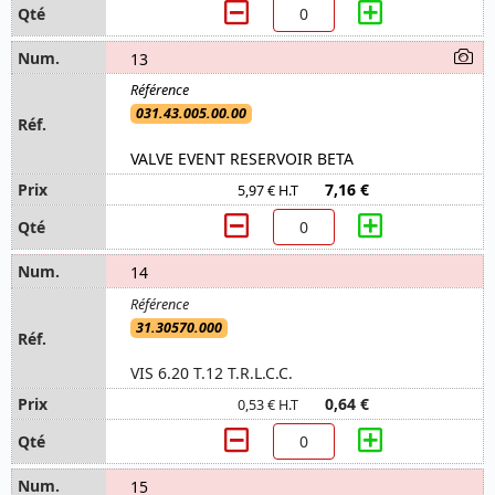
13
031.43.005.00.00
VALVE EVENT RESERVOIR BETA
7,16 €
5,97 € H.T
14
31.30570.000
VIS 6.20 T.12 T.R.L.C.C.
0,64 €
0,53 € H.T
15