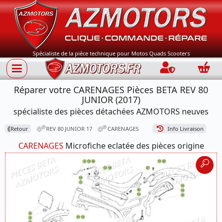
Spécialiste de la pièce technique pour Motos Quads Scooters
Connection
Panie
Réparer votre CARENAGES Pièces BETA REV 80
JUNIOR (2017)
spécialiste des pièces détachées AZMOTORS neuves
⟪
Retour
REV 80 JUNIOR 17
CARENAGES
Info Livraison
CARENAGES
Microfiche eclatée des pièces origine