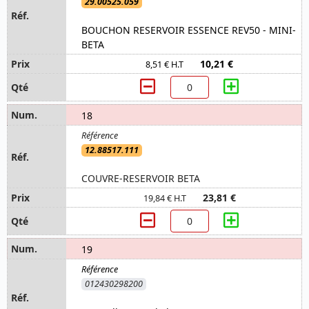
29.00525.059
BOUCHON RESERVOIR ESSENCE REV50 - MINI-
BETA
10,21 €
8,51 € H.T
18
12.88517.111
COUVRE-RESERVOIR BETA
23,81 €
19,84 € H.T
19
012430298200