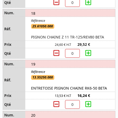
18
25.61050.000
PIGNON CHAINE Z 11 TR-125/REV80 BETA
29,52 €
24,60 € H.T
19
13.55250.000
ENTRETOISE PIGNON CHAINE RK6-50 BETA
16,24 €
13,53 € H.T
20