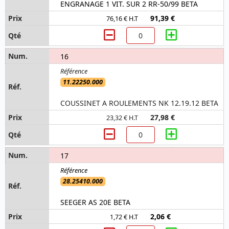
ENGRANAGE 1 VIT. SUR 2 RR-50/99 BETA
91,39 €
76,16 € H.T
16
11.22250.000
COUSSINET A ROULEMENTS NK 12.19.12 BETA
27,98 €
23,32 € H.T
17
28.25410.000
SEEGER AS 20E BETA
2,06 €
1,72 € H.T