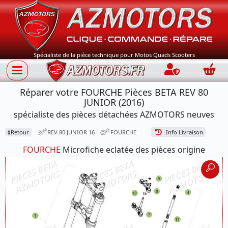
Spécialiste de la pièce technique pour Motos Quads Scooters
Connection
Panie
Réparer votre FOURCHE Pièces BETA REV 80
JUNIOR (2016)
spécialiste des pièces détachées AZMOTORS neuves
⟪
Retour
REV 80 JUNIOR 16
FOURCHE
Info Livraison
FOURCHE
Microfiche eclatée des pièces origine