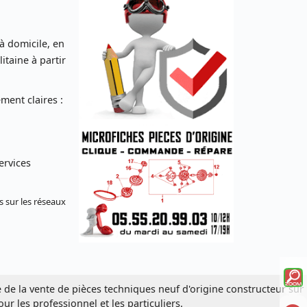
 à domicile, en
taine à partir
ent claires :
ervices
s sur les réseaux
Voi
e de la vente de pièces techniques neuf d'origine constructeur sur
la
our les professionnel et les particuliers.