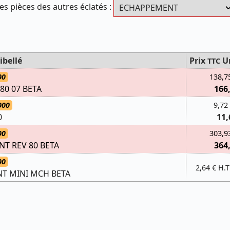
es pièces des autres éclatés :
ibellé
Prix
U
TTC
00
138,7
80 07 BETA
166
000
9,72
0
11,
00
303,9
T REV 80 BETA
364
00
2,64 € H.T
T MINI MCH BETA