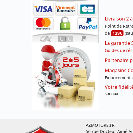
Livraison 2 à
Point de Retrai
de
129€
(sau
La garantie 
Guides de réc
Partenaire p
Magasins Con
Financement a
Votre fidéli
sociaux
AZMOTORS.FR
56 rue Docteur Aimé Au