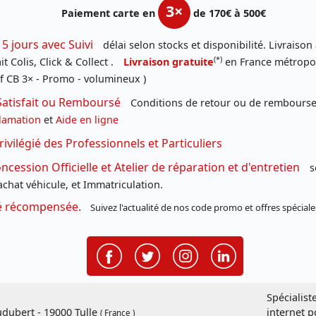
3×
Paiement carte en
de 170€ à 500€
 5 jours avec Suivi
délai selon stocks et disponibilité. Livraison
(*)
t Colis, Click & Collect .
Livraison gratuite
en France métropoli
f CB 3× - Promo - volumineux )
Satisfait ou Remboursé
Conditions de retour ou de remboursem
lamation
et
Aide en ligne
rivilégié des Professionnels et Particuliers
cession Officielle et Atelier de réparation et d'entretien
s
chat véhicule, et Immatriculation.
té récompensée.
Suivez l'actualité de nos code promo et offres spéciale
Spécialist
dubert - 19000 Tulle
internet p
( France )