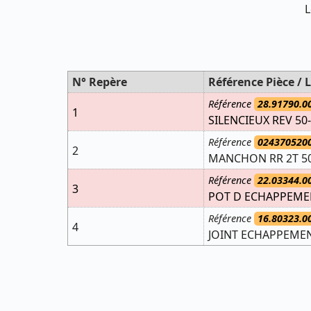
L
N° Repère
Référence Pièce / L
Référence
28.91790.0
1
SILENCIEUX REV 50-
Référence
024370520
2
MANCHON RR 2T 5
Référence
22.03344.0
3
POT D ECHAPPEMEN
Référence
16.80323.0
4
JOINT ECHAPPEMEN