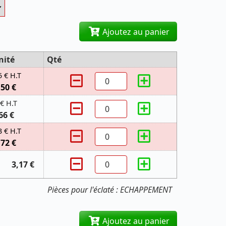
Ajoutez au panier
nité
Qté
5 € H.T
,50 €
 € H.T
66 €
3 € H.T
,72 €
3,17 €
Pièces pour l'éclaté : ECHAPPEMENT
Ajoutez au panier