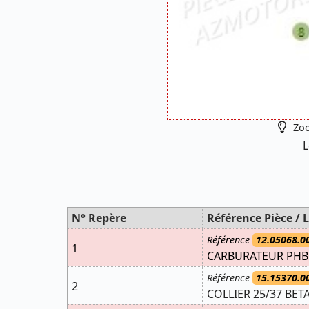
Zoo
L
N° Repère
Référence Pièce / L
Référence
12.05068.0
1
CARBURATEUR PHBG
Référence
15.15370.0
2
COLLIER 25/37 BET