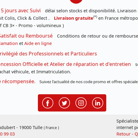
 5 jours avec Suivi
délai selon stocks et disponibilité. Livraison
(*)
t Colis, Click & Collect .
Livraison gratuite
en France métropoli
f CB 3× - Promo - volumineux )
Satisfait ou Remboursé
Conditions de retour ou de remboursem
lamation
et
Aide en ligne
rivilégié des Professionnels et Particuliers
cession Officielle et Atelier de réparation et d'entretien
s
chat véhicule, et Immatriculation.
té récompensée.
Suivez l'actualité de nos code promo et offres spéciale
Spécialist
dubert - 19000 Tulle
internet p
( France )
20 99 03
Retour - 