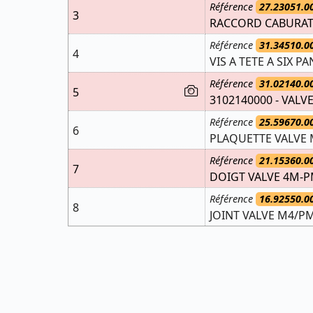
Référence
27.23051.0
3
RACCORD CABURAT
Référence
31.34510.0
4
VIS A TETE A SIX PA
Référence
31.02140.0
5
3102140000 - VAL
Référence
25.59670.0
6
PLAQUETTE VALVE
Référence
21.15360.0
7
DOIGT VALVE 4M-
Référence
16.92550.0
8
JOINT VALVE M4/P