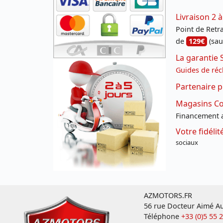
Livraison 2 à
Point de Retrai
de
129€
(sau
La garantie 
Guides de réc
Partenaire p
Magasins Con
Financement a
Votre fidéli
sociaux
AZMOTORS.FR
56 rue Docteur Aimé Au
Téléphone
+33 (0)5 55 