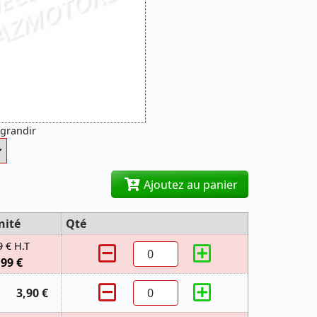
agrandir
Ajoutez au panier
nité
Qté
9 € H.T
,99 €
3,90 €