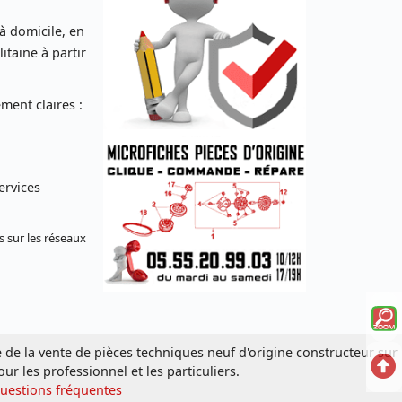
 à domicile, en
taine à partir
ent claires :
ervices
s sur les réseaux
Voi
la
e de la vente de pièces techniques neuf d'origine constructeur sur
Ret
our les professionnel et les particuliers.
mi
Questions fréquentes
en