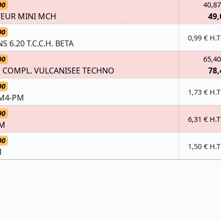
00
40,87
EUR MINI MCH
49,
00
0,99 € H.T
NS 6.20 T.C.C.H. BETA
00
65,40
VE COMPL. VULCANISEE TECHNO
78,
00
1,73 € H.T
 M4-PM
00
6,31 € H.T
PM
00
1,50 € H.T
M