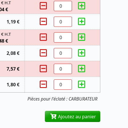
 € H.T
04 €
1,19 €
 € H.T
48 €
2,08 €
7,57 €
1,80 €
Pièces pour l'éclaté : CARBURATEUR
Ajoutez au panier