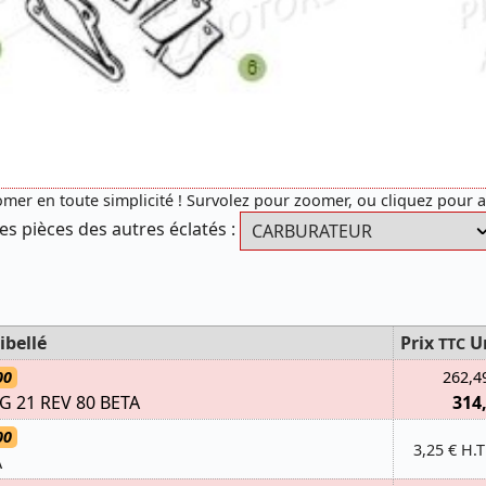
mer en toute simplicité ! Survolez pour zoomer, ou cliquez pour 
es pièces des autres éclatés :
ibellé
Prix
U
TTC
00
262,4
 21 REV 80 BETA
314
00
3,25 € H.T
A