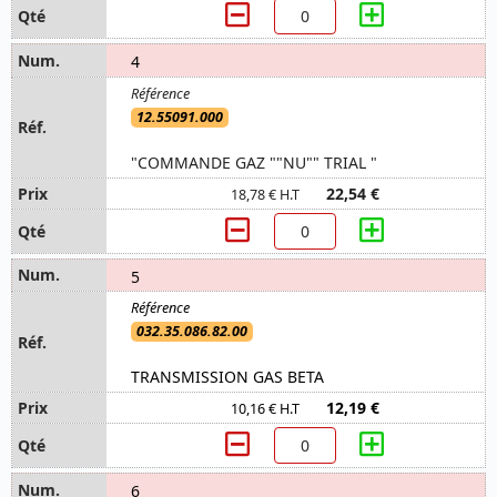
4
12.55091.000
"COMMANDE GAZ ""NU"" TRIAL "
22,54 €
18,78 € H.T
5
032.35.086.82.00
TRANSMISSION GAS BETA
12,19 €
10,16 € H.T
6