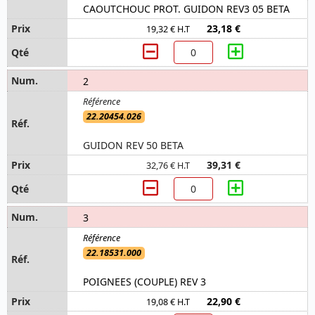
CAOUTCHOUC PROT. GUIDON REV3 05 BETA
23,18 €
19,32 € H.T
2
22.20454.026
GUIDON REV 50 BETA
39,31 €
32,76 € H.T
3
22.18531.000
POIGNEES (COUPLE) REV 3
22,90 €
19,08 € H.T