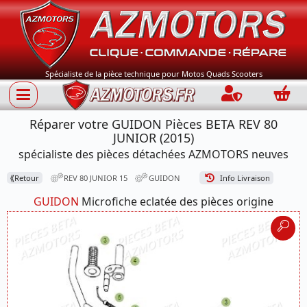
Spécialiste de la pièce technique pour Motos Quads Scooters
Connection
Panie
Réparer votre GUIDON Pièces BETA REV 80
JUNIOR (2015)
spécialiste des pièces détachées AZMOTORS neuves
⟪
Retour
REV 80 JUNIOR 15
GUIDON
Info Livraison
GUIDON
Microfiche eclatée des pièces origine