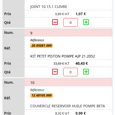
JOINT 10.15.1 CUIVRE
1,07 €
0,89 € H.T
9
20.05081.000
KIT PETIT PISTON POMPE AJP 21.2052
40,43 €
33,69 € H.T
10
12.68105.000
COUVERCLE RESERVOIR HUILE POMPE BETA
9,98 €
8,32 € H.T