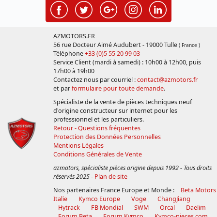
AZMOTORS.FR
56 rue Docteur Aimé Audubert - 19000 Tulle
( France )
Téléphone
+33 (0)5 55 20 99 03
Service Client (mardi à samedi) : 10h00 à 12h00, puis
17h00 à 19h00
Contactez nous par courriel :
contact@azmotors.fr
et par
formulaire pour toute demande
.
Spécialiste de la vente de pièces techniques neuf
d'origine constructeur sur internet pour les
professionnel et les particuliers.
Retour - Questions fréquentes
Protection des Données Personnelles
Mentions Légales
Conditions Générales de Vente
azmotors, spécialiste pièces origine depuis 1992 - Tous droits
réservés 2025
-
Plan de site
Nos partenaires France Europe et Monde :
Beta Motors
Italie
Kymco Europe
Voge
ChangJiang
Hytrack
FB Mondial
SWM
Orcal
Daelim
Forum Beta
Forum Kymco
Kymco-pieces.com