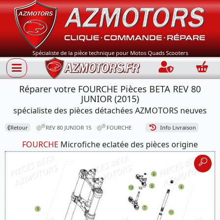
Spécialiste de la pièce technique pour Motos Quads Scooters
Connection
Panie
Réparer votre FOURCHE Pièces BETA REV 80
JUNIOR (2015)
spécialiste des pièces détachées AZMOTORS neuves
⟪
Retour
REV 80 JUNIOR 15
FOURCHE
Info Livraison
FOURCHE
Microfiche eclatée des pièces origine