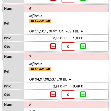
6
10.67050.000
OR 51,50.1,78 VYTON 70SH BETA
1,03 €
0,86 € H.T
7
10.66960.000
OR 94,97.98,53.1,78 BETA
3,49 €
2,91 € H.T
8