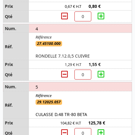
0,80 €
0,67 € H.T
4
27.45100.000
RONDELLE 7.12.0,5 CUIVRE
1,55 €
1,29 € H.T
5
29.12025.057
CULASSE D.48 TR-80 BETA
125,78 €
104,82 € H.T