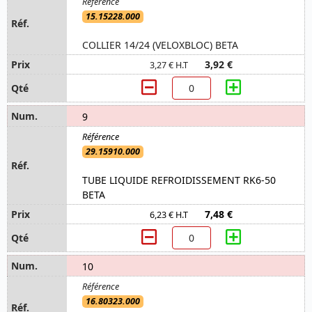
15.15228.000
COLLIER 14/24 (VELOXBLOC) BETA
3,92 €
3,27 € H.T
9
29.15910.000
TUBE LIQUIDE REFROIDISSEMENT RK6-50
BETA
7,48 €
6,23 € H.T
10
16.80323.000