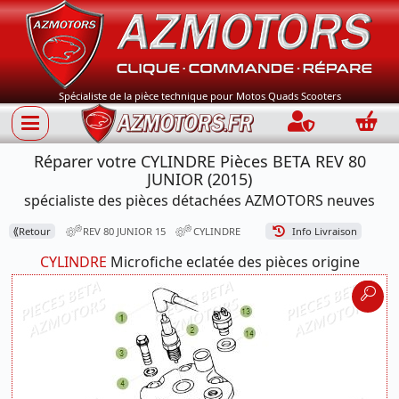
Spécialiste de la pièce technique pour Motos Quads Scooters
Connection
Panie
Réparer votre CYLINDRE Pièces BETA REV 80
JUNIOR (2015)
spécialiste des pièces détachées AZMOTORS neuves
⟪
Retour
REV 80 JUNIOR 15
CYLINDRE
Info Livraison
CYLINDRE
Microfiche eclatée des pièces origine