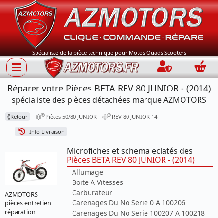
Spécialiste de la pièce technique pour Motos Quads Scooters
Connection
Panie
Réparer votre Pièces BETA REV 80 JUNIOR - (2014)
spécialiste des pièces détachées marque AZMOTORS
⟪
Retour
Pièces 50/80 JUNIOR
REV 80 JUNIOR 14
Info Livraison
Microfiches et schema eclatés des
Pièces BETA REV 80 JUNIOR - (2014)
Allumage
Boite A Vitesses
Carburateur
AZMOTORS
Carenages Du No Serie 0 A 100206
pièces entretien
réparation
Carenages Du No Serie 100207 A 100218