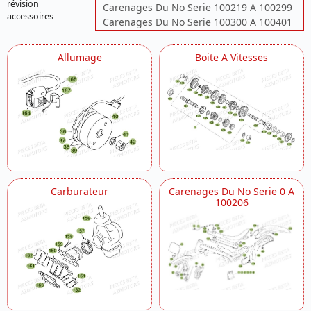
révision
Carenages Du No Serie 100219 A 100299
accessoires
Carenages Du No Serie 100300 A 100401
Carenages Du No Serie 100402 A 199999
Carter
Allumage
Boite A Vitesses
Chassis Du No Serie 100001 A 100299
Chassis Du No Serie 100300 A 100401
Chassis Du No Serie 100402 A 199999
Cylindre
Echappement
Embrayage Du No Serie 100001 A 100206
Embrayage Du No Serie 100207 A 199999
Equipement Electrique
Filtre A Air
Carburateur
Carenages Du No Serie 0 A
Fourche
100206
Freins
Guidon
Kick Starter
Pompe A Eau
Radiateur
Roue Arriere
Roue Avant