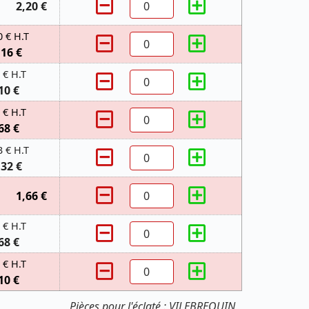
2,20 €
0 € H.T
,16 €
 € H.T
10 €
 € H.T
68 €
3 € H.T
,32 €
1,66 €
 € H.T
68 €
 € H.T
10 €
Pièces pour l'éclaté : VILEBREQUIN