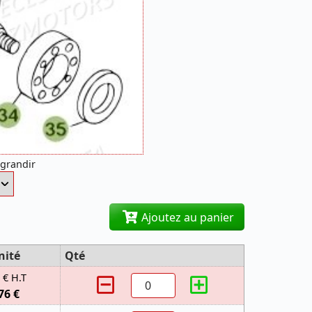
agrandir
Ajoutez au panier
nité
Qté
 € H.T
76 €