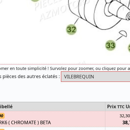
mer en toute simplicité ! Survolez pour zoomer, ou cliquez pour 
s pièces des autres éclatés :
ibellé
Prix
U
TTC
00
32,30
RK6 ( CHROMATE ) BETA
38,