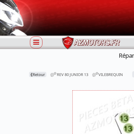
Répar
⟪
Retour
REV 80 JUNIOR 13
VILEBREQUIN