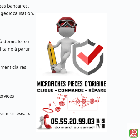
es bancaires.
 géolocalisation.
 à domicile, en
taine à partir
ent claires :
ervices
s sur les réseaux
Voi