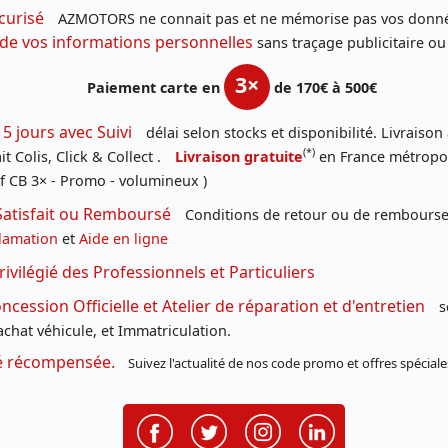
curisé
AZMOTORS ne connait pas et ne mémorise pas vos donné
 de vos informations personnelles
sans traçage publicitaire ou
3×
Paiement carte en
de 170€ à 500€
 5 jours avec Suivi
délai selon stocks et disponibilité. Livraison
(*)
t Colis, Click & Collect .
Livraison gratuite
en France métropoli
f CB 3× - Promo - volumineux )
Satisfait ou Remboursé
Conditions de retour ou de remboursem
lamation
et
Aide en ligne
rivilégié des Professionnels et Particuliers
cession Officielle et Atelier de réparation et d'entretien
s
chat véhicule, et Immatriculation.
té récompensée.
Suivez l'actualité de nos code promo et offres spéciale