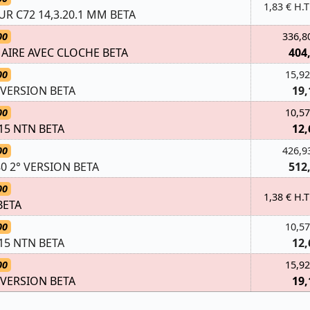
1,83 € H.T
R C72 14,3.20.1 MM BETA
00
336,8
AIRE AVEC CLOCHE BETA
404
00
15,92
I VERSION BETA
19,
00
10,57
15 NTN BETA
12,
00
426,9
0 2° VERSION BETA
512
00
1,38 € H.T
BETA
00
10,57
15 NTN BETA
12,
00
15,92
I VERSION BETA
19,