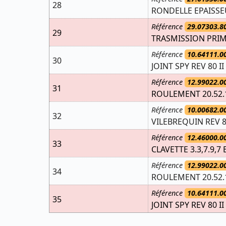
28
RONDELLE EPAISSEU
Référence
29.07303.8
29
TRASMISSION PRIM
Référence
10.64111.0
30
JOINT SPY REV 80 I
Référence
12.99022.0
31
ROULEMENT 20.52.
Référence
10.00682.0
32
VILEBREQUIN REV 8
Référence
12.46000.0
33
CLAVETTE 3.3,7.9,7 
Référence
12.99022.0
34
ROULEMENT 20.52.
Référence
10.64111.0
35
JOINT SPY REV 80 I