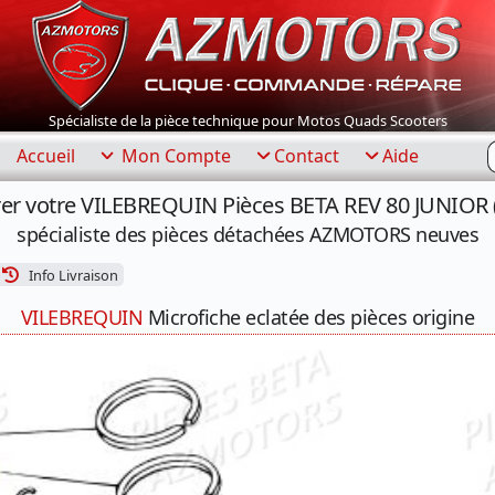
Spécialiste de la pièce technique pour Motos Quads Scooters
R
Accueil
Mon Compte
Contact
Aide
er votre VILEBREQUIN Pièces BETA REV 80 JUNIOR 
spécialiste des pièces détachées AZMOTORS neuves
Info Livraison
VILEBREQUIN
Microfiche eclatée des pièces origine