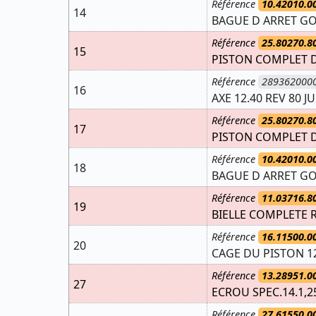
Référence
10.42010.0
14
BAGUE D ARRET GO
Référence
25.80270.8
15
PISTON COMPLET D.
Référence
289362000
16
AXE 12.40 REV 80 J
Référence
25.80270.8
17
PISTON COMPLET D.
Référence
10.42010.0
18
BAGUE D ARRET GO
Référence
11.03716.8
19
BIELLE COMPLETE 
Référence
16.11500.0
20
CAGE DU PISTON 12
Référence
13.28951.0
27
ECROU SPEC.14.1,2
Référence
27.61550.0