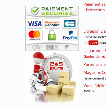
Paiement sé
Protection
Livraison 2 à
Point de Retrai
de
129€
(sau
La garantie 
Guides de réc
Partenaire p
Magasins Con
Financement a
Votre fidéli
sociaux