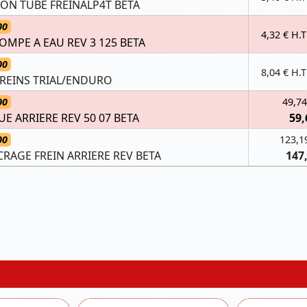
ON TUBE FREINALP4T BETA
00
4,32 € H.T
OMPE A EAU REV 3 125 BETA
00
8,04 € H.T
FREINS TRIAL/ENDURO
00
49,74
UE ARRIERE REV 50 07 BETA
59,
00
123,1
CRAGE FREIN ARRIERE REV BETA
147