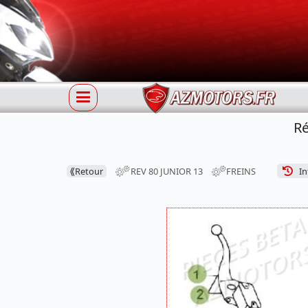
Ré
⟪
Retour
REV 80 JUNIOR 13
FREINS
Inf