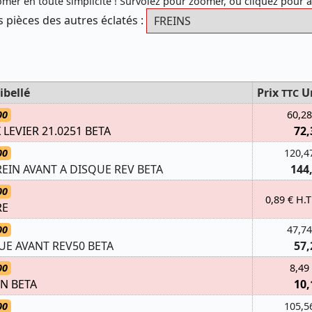
mer en toute simplicité ! Survolez pour zoomer, ou cliquez pour 
s pièces des autres éclatés :
ibellé
Prix
U
TTC
00
60,28
 LEVIER 21.0251 BETA
72,
00
120,4
EIN AVANT A DISQUE REV BETA
144
00
0,89 € H.T
RE
00
47,74
UE AVANT REV50 BETA
57,
00
8,49
N BETA
10,
00
105,5