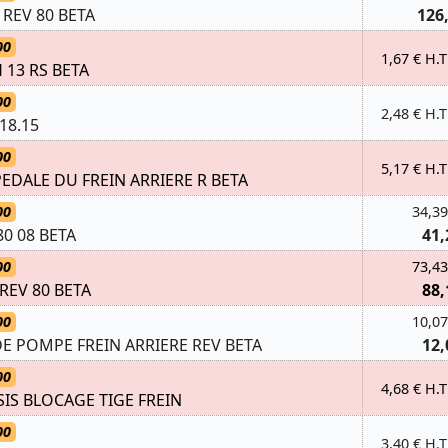
 REV 80 BETA
126
00
1,67 € H.T
 13 RS BETA
00
2,48 € H.T
18.15
00
5,17 € H.T
EDALE DU FREIN ARRIERE R BETA
00
34,39
80 08 BETA
41,
00
73,43
REV 80 BETA
88,
00
10,07
 POMPE FREIN ARRIERE REV BETA
12,
00
4,68 € H.T
SIS BLOCAGE TIGE FREIN
00
3,40 € H.T