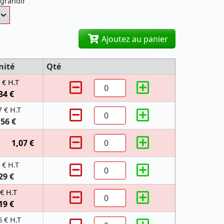
agrandir
Ajoutez au panier
nité
Qté
 € H.T
34 €
7 € H.T
,56 €
1,07 €
 € H.T
29 €
 € H.T
19 €
6 € H.T