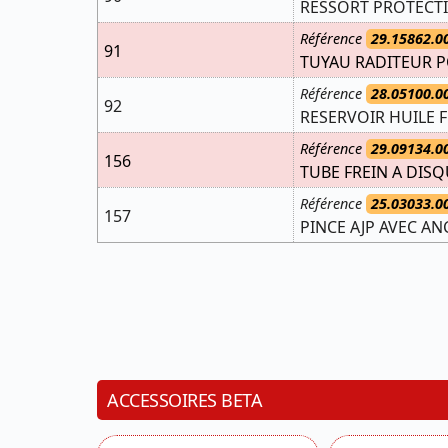
RESSORT PROTECTI
Référence
29.15862.0
91
TUYAU RADITEUR P
Référence
28.05100.0
92
RESERVOIR HUILE 
Référence
29.09134.0
156
TUBE FREIN A DISQ
Référence
25.03033.0
157
PINCE AJP AVEC AN
ACCESSOIRES BETA