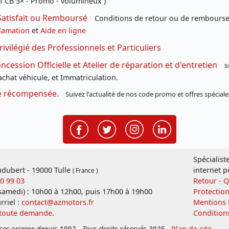
f CB 3× - Promo - volumineux )
Satisfait ou Remboursé
Conditions de retour ou de remboursem
lamation
et
Aide en ligne
rivilégié des Professionnels et Particuliers
cession Officielle et Atelier de réparation et d'entretien
s
chat véhicule, et Immatriculation.
té récompensée.
Suivez l'actualité de nos code promo et offres spéciale
Spécialist
dubert - 19000 Tulle
internet p
( France )
20 99 03
Retour - 
 samedi) : 10h00 à 12h00, puis 17h00 à 19h00
Protectio
rriel :
contact@azmotors.fr
Mentions 
 toute demande
.
Condition
ces origine depuis 1992 - Tous droits réservés 2025
-
Plan de site