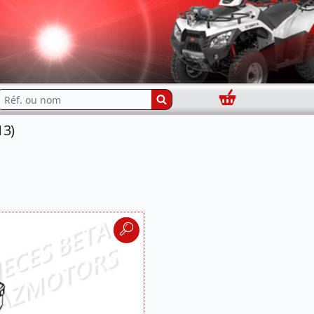
Panier
echercher...
13)