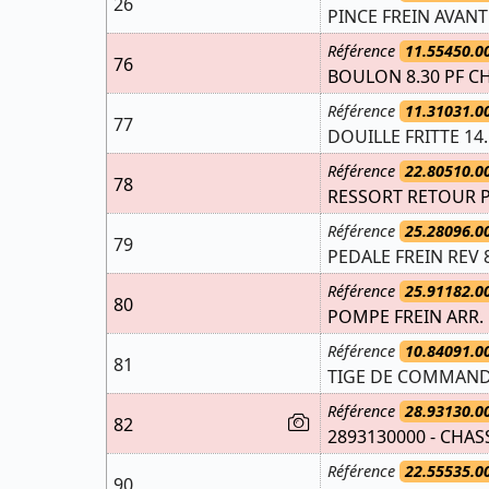
26
PINCE FREIN AVANT
Référence
11.55450.0
76
BOULON 8.30 PF CH
Référence
11.31031.0
77
DOUILLE FRITTE 14.
Référence
22.80510.0
78
RESSORT RETOUR P
Référence
25.28096.0
79
PEDALE FREIN REV 
Référence
25.91182.0
80
POMPE FREIN ARR. 
Référence
10.84091.0
81
TIGE DE COMMANDE
Référence
28.93130.0
82
2893130000 - CHAS
Référence
22.55535.0
90