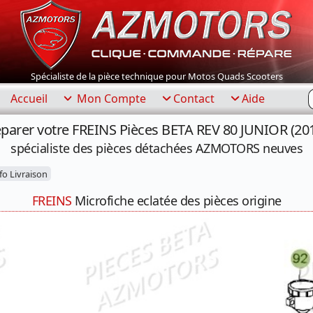
Spécialiste de la pièce technique pour Motos Quads Scooters
R
Accueil
Mon Compte
Contact
Aide
parer votre FREINS Pièces BETA REV 80 JUNIOR (20
spécialiste des pièces détachées AZMOTORS neuves
o Livraison
FREINS
Microfiche eclatée des pièces origine