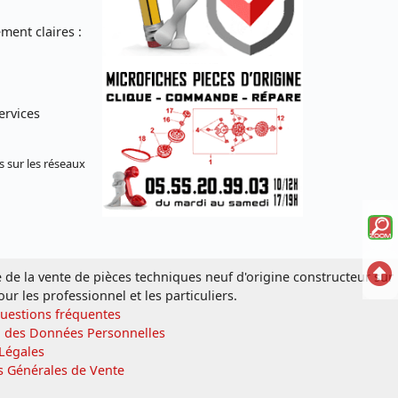
ent claires :
ervices
s sur les réseaux
Voi
la
Ret
e de la vente de pièces techniques neuf d'origine constructeur sur
mi
our les professionnel et les particuliers.
en
sc
Questions fréquentes
hau
n des Données Personnelles
écl
Légales
s Générales de Vente