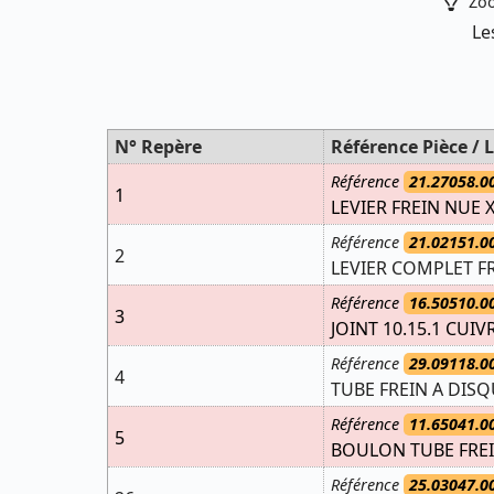
Zoo
Le
N° Repère
Référence Pièce / L
Référence
21.27058.0
1
LEVIER FREIN NUE X
Référence
21.02151.0
2
LEVIER COMPLET FR
Référence
16.50510.0
3
JOINT 10.15.1 CUIV
Référence
29.09118.0
4
TUBE FREIN A DISQ
Référence
11.65041.0
5
BOULON TUBE FREI
Référence
25.03047.0