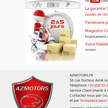
de
129€
(sau
La garantie 
Guides de réc
Partenaire p
Magasins Con
Financement a
Votre fidéli
sociaux
AZMOTORS.FR
56 rue Docteur Aimé Au
Téléphone
+33 (0)5 55 
Service Client (mardi à
Contactez nous par cou
et par
formulaire pour
azmotors, spécialiste piè