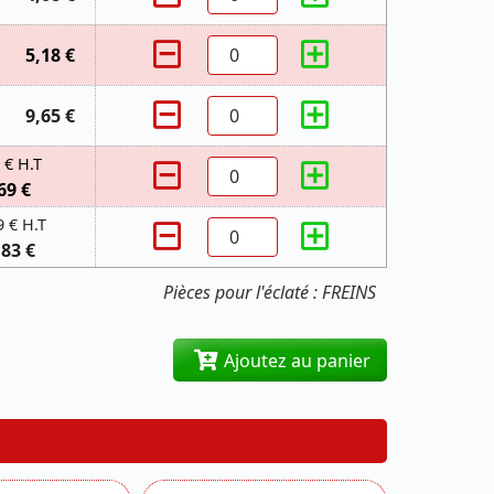
5,18 €
9,65 €
 € H.T
69 €
9 € H.T
,83 €
Pièces pour l'éclaté : FREINS
Ajoutez au panier