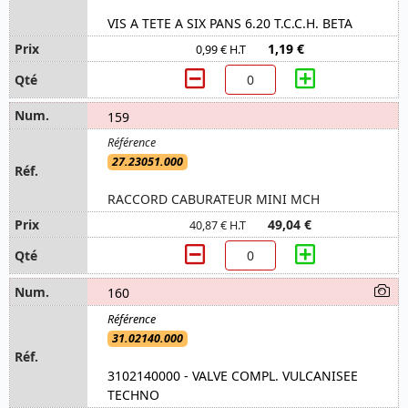
VIS A TETE A SIX PANS 6.20 T.C.C.H. BETA
1,19 €
0,99 € H.T
159
27.23051.000
RACCORD CABURATEUR MINI MCH
49,04 €
40,87 € H.T
160
31.02140.000
3102140000 - VALVE COMPL. VULCANISEE
TECHNO