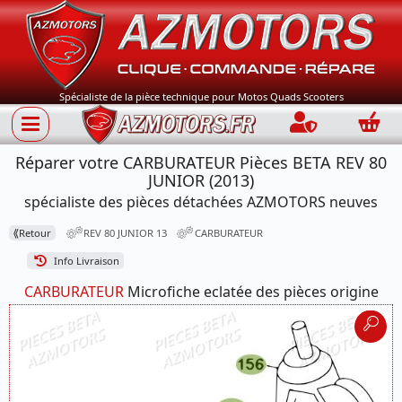
Spécialiste de la pièce technique pour Motos Quads Scooters
Connection
Panie
Réparer votre CARBURATEUR Pièces BETA REV 80
JUNIOR (2013)
spécialiste des pièces détachées AZMOTORS neuves
⟪
Retour
REV 80 JUNIOR 13
CARBURATEUR
Info Livraison
CARBURATEUR
Microfiche eclatée des pièces origine