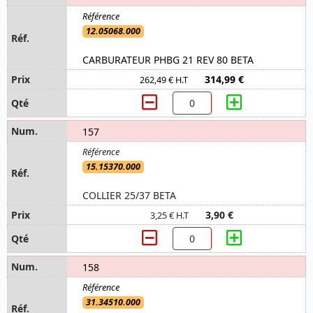
12.05068.000
CARBURATEUR PHBG 21 REV 80 BETA
314,99 €
262,49 € H.T
157
15.15370.000
COLLIER 25/37 BETA
3,90 €
3,25 € H.T
158
31.34510.000