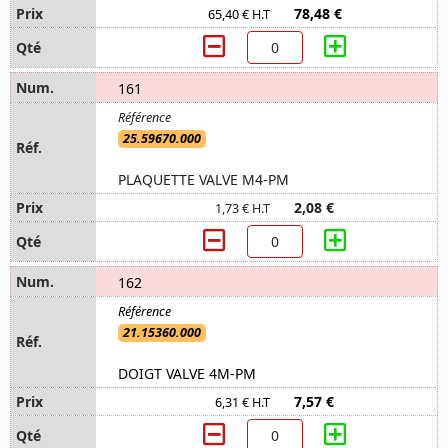
78,48 €
65,40 € H.T
161
25.59670.000
PLAQUETTE VALVE M4-PM
2,08 €
1,73 € H.T
162
21.15360.000
DOIGT VALVE 4M-PM
7,57 €
6,31 € H.T