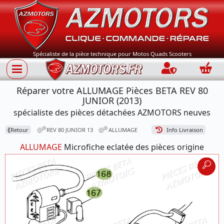
Spécialiste de la pièce technique pour Motos Quads Scooters
Connection
Panie
Réparer votre ALLUMAGE Pièces BETA REV 80
JUNIOR (2013)
spécialiste des pièces détachées AZMOTORS neuves
⟪
Retour
REV 80 JUNIOR 13
ALLUMAGE
Info Livraison
ALLUMAGE
Microfiche eclatée des pièces origine