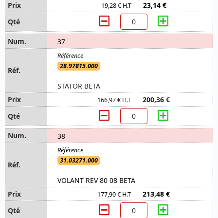
23,14 €
19,28 € H.T
37
28.97815.000
STATOR BETA
200,36 €
166,97 € H.T
38
31.03271.000
VOLANT REV 80 08 BETA
213,48 €
177,90 € H.T