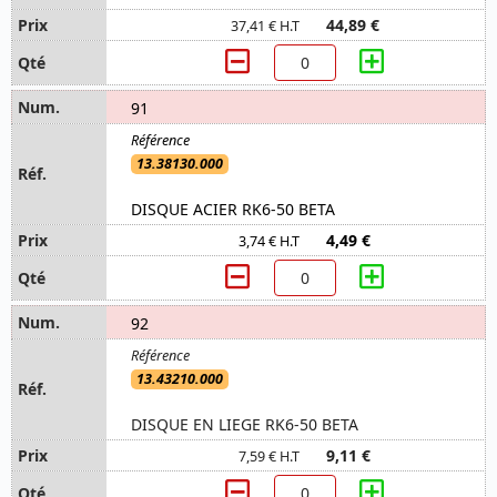
44,89 €
37,41 € H.T
91
13.38130.000
DISQUE ACIER RK6-50 BETA
4,49 €
3,74 € H.T
92
13.43210.000
DISQUE EN LIEGE RK6-50 BETA
9,11 €
7,59 € H.T