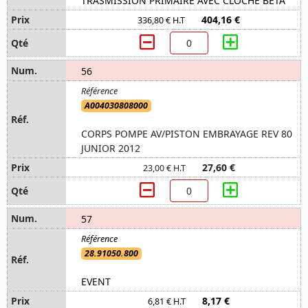
TRASMISSION PRIMAIRE AVEC CLOCHE BETA
404,16 €
336,80 € H.T
56
A004030808000
CORPS POMPE AV/PISTON EMBRAYAGE REV 80
JUNIOR 2012
27,60 €
23,00 € H.T
57
28.91050.800
EVENT
8,17 €
6,81 € H.T