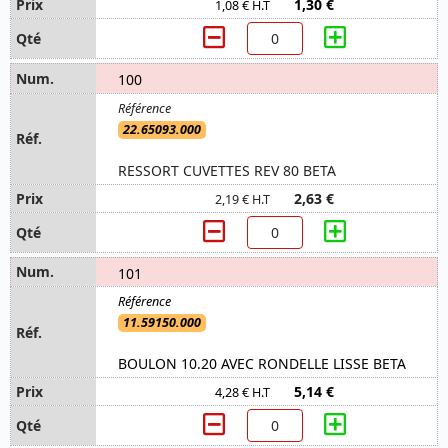
1,30 €
1,08 € H.T
100
22.65093.000
RESSORT CUVETTES REV 80 BETA
2,63 €
2,19 € H.T
101
11.59150.000
BOULON 10.20 AVEC RONDELLE LISSE BETA
5,14 €
4,28 € H.T