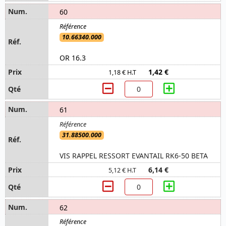
60
10.66340.000
OR 16.3
1,42 €
1,18 € H.T
61
31.88500.000
VIS RAPPEL RESSORT EVANTAIL RK6-50 BETA
6,14 €
5,12 € H.T
62