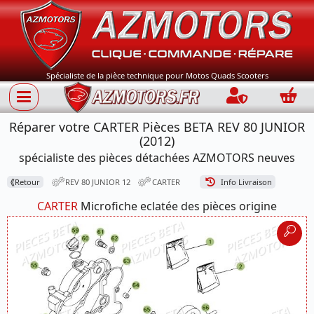
Spécialiste de la pièce technique pour Motos Quads Scooters
Connection
Panie
Réparer votre CARTER Pièces BETA REV 80 JUNIOR
(2012)
spécialiste des pièces détachées AZMOTORS neuves
⟪
Retour
REV 80 JUNIOR 12
CARTER
Info Livraison
CARTER
Microfiche eclatée des pièces origine