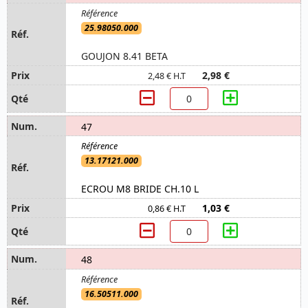
25.98050.000
GOUJON 8.41 BETA
2,98 €
2,48 € H.T
47
13.17121.000
ECROU M8 BRIDE CH.10 L
1,03 €
0,86 € H.T
48
16.50511.000