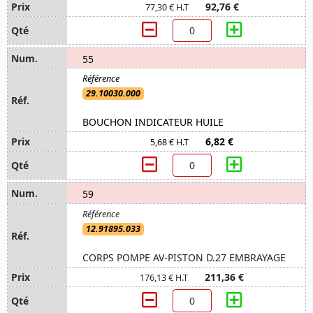
92,76 €
77,30 € H.T
55
29.10030.000
BOUCHON INDICATEUR HUILE
6,82 €
5,68 € H.T
59
12.91895.033
CORPS POMPE AV-PISTON D.27 EMBRAYAGE
211,36 €
176,13 € H.T