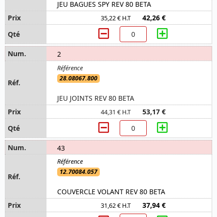
JEU BAGUES SPY REV 80 BETA
42,26 €
35,22 € H.T
2
28.08067.800
JEU JOINTS REV 80 BETA
53,17 €
44,31 € H.T
43
12.70084.057
COUVERCLE VOLANT REV 80 BETA
37,94 €
31,62 € H.T