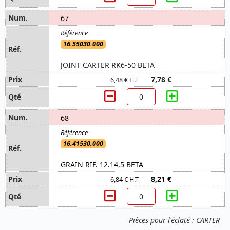
67
16.55030.000
JOINT CARTER RK6-50 BETA
7,78 €
6,48 € H.T
68
16.41530.000
GRAIN RIF. 12.14,5 BETA
8,21 €
6,84 € H.T
Pièces pour l'éclaté : CARTER