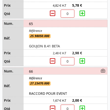
5,78 €
4,82 € H.T
65
25.98050.000
GOUJON 8.41 BETA
2,98 €
2,48 € H.T
66
27.23470.000
RACCORD POUR EVENT
2,00 €
1,67 € H.T