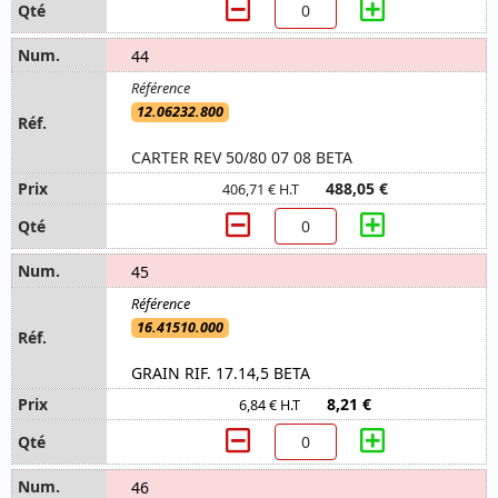
44
12.06232.800
CARTER REV 50/80 07 08 BETA
488,05 €
406,71 € H.T
45
16.41510.000
GRAIN RIF. 17.14,5 BETA
8,21 €
6,84 € H.T
46