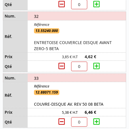
32
13.55240.000
ENTRETOISE COUVERCLE DISQUE AVANT
ZERO-5 BETA
4,62 €
3,85 € H.T
33
12.88071.159
COUVRE-DISQUE AV. REV 50 08 BETA
6,46 €
5,38 € H.T