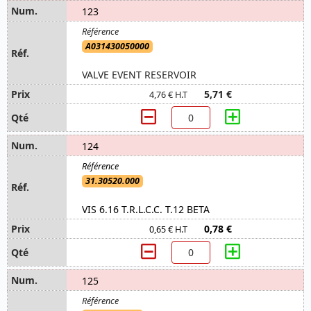
123
A031430050000
VALVE EVENT RESERVOIR
5,71 €
4,76 € H.T
124
31.30520.000
VIS 6.16 T.R.L.C.C. T.12 BETA
0,78 €
0,65 € H.T
125