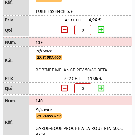
TUBE ESSENCE 5.9
4,96 €
4,13 € H.T
139
27.81083.000
ROBINET MELANGE REV 50/80 BETA
11,06 €
9,22 € H.T
140
25.24655.059
GARDE-BOUE PROCHE A LA ROUE REV 50CC
BETA