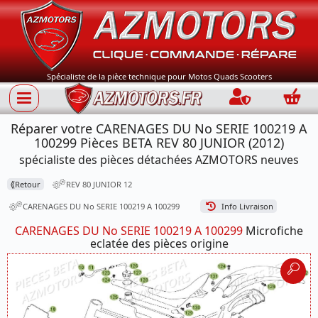
Spécialiste de la pièce technique pour Motos Quads Scooters
Connection
Panie
Réparer votre CARENAGES DU No SERIE 100219 A
100299 Pièces BETA REV 80 JUNIOR (2012)
spécialiste des pièces détachées AZMOTORS neuves
⟪
Retour
REV 80 JUNIOR 12
CARENAGES DU No SERIE 100219 A 100299
Info Livraison
CARENAGES DU No SERIE 100219 A 100299
Microfiche
eclatée des pièces origine