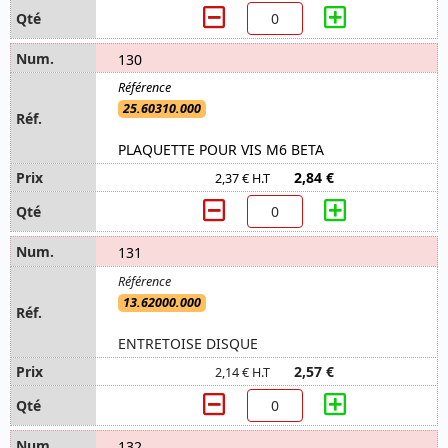
130
25.60310.000
PLAQUETTE POUR VIS M6 BETA
2,84 €
2,37 € H.T
131
13.62000.000
ENTRETOISE DISQUE
2,57 €
2,14 € H.T
132