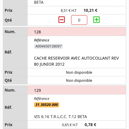
BETA
10,21 €
8,51 € H.T
128
A004430138097
CACHE RESERVOIR AVEC AUTOCOLLANT REV
80 JUNIOR 2012
Non disponible
Non disponible
129
31.30520.000
VIS 6.16 T.R.L.C.C. T.12 BETA
0,78 €
0,65 € H.T