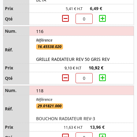
6,49 €
5,41 € H.T
116
16.45538.020
GRILLE RADIATEUR REV 50 GRIS REV
10,92 €
9,10 € H.T
118
29.01821.000
BOUCHON RADIATEUR REV-3
13,96 €
11,63 € H.T