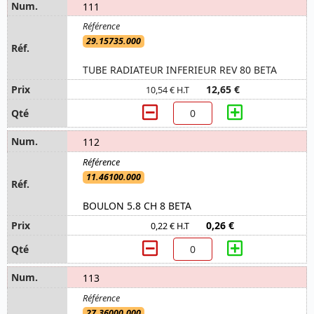
111
29.15735.000
TUBE RADIATEUR INFERIEUR REV 80 BETA
12,65 €
10,54 € H.T
112
11.46100.000
BOULON 5.8 CH 8 BETA
0,26 €
0,22 € H.T
113
27.36000.000