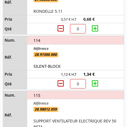
RONDELLE 5.11
0,68 €
0,57 € H.T
114
28.91500.000
SILENT-BLOCK
1,34 €
1,12 € H.T
115
28.98012.059
SUPPORT VENTILATEUR ELECTRIQUE REV 50
BETA