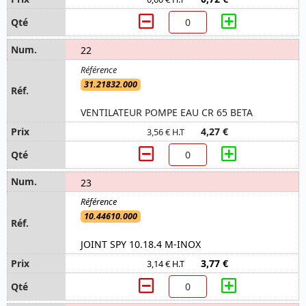
22
31.21832.000
VENTILATEUR POMPE EAU CR 65 BETA
4,27 €
3,56 € H.T
23
10.44610.000
JOINT SPY 10.18.4 M-INOX
3,77 €
3,14 € H.T