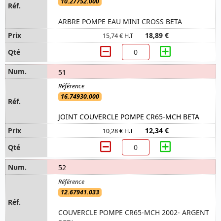
10.27752.000
ARBRE POMPE EAU MINI CROSS BETA
18,89 €
15,74 € H.T
51
16.74930.000
JOINT COUVERCLE POMPE CR65-MCH BETA
12,34 €
10,28 € H.T
52
12.67941.033
COUVERCLE POMPE CR65-MCH 2002- ARGENT