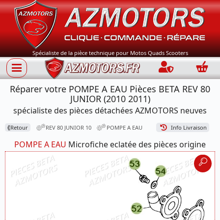
Spécialiste de la pièce technique pour Motos Quads Scooters
Connection
Panie
Réparer votre POMPE A EAU Pièces BETA REV 80
JUNIOR (2010 2011)
spécialiste des pièces détachées AZMOTORS neuves
⟪
Retour
REV 80 JUNIOR 10
POMPE A EAU
Info Livraison
POMPE A EAU
Microfiche eclatée des pièces origine