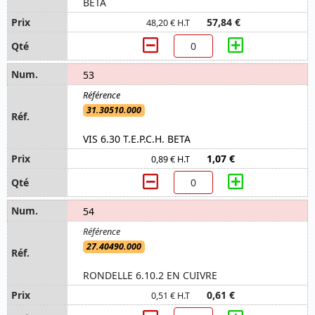
BETA
57,84 €
48,20 € H.T
53
31.30510.000
VIS 6.30 T.E.P.C.H. BETA
1,07 €
0,89 € H.T
54
27.40490.000
RONDELLE 6.10.2 EN CUIVRE
0,61 €
0,51 € H.T