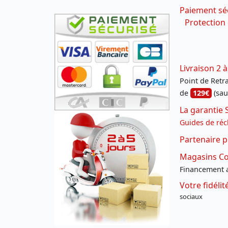
Paiement sé
Protection
Livraison 2 à
Point de Retrai
de
129€
(sau
La garantie 
Guides de réc
Partenaire p
Magasins Con
Financement a
Votre fidéli
sociaux