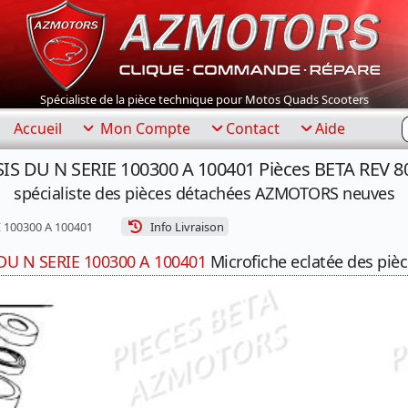
Spécialiste de la pièce technique pour Motos Quads Scooters
R
Accueil
Mon Compte
Contact
Aide
IS DU N SERIE 100300 A 100401 Pièces BETA REV 8
spécialiste des pièces détachées AZMOTORS neuves
 100300 A 100401
Info Livraison
DU N SERIE 100300 A 100401
Microfiche eclatée des pièc