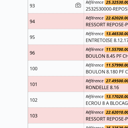
Référence
25.32530.0
93
2532530000-REPOS
Référence
22.62020.0
94
RESSORT REPOSE-
Référence
13.46530.0
95
ENTRETOISE 8.12.1
Référence
11.55700.0
96
BOULON 8.45 PF CH
Référence
11.57990.0
100
BOULON 8.180 PF C
Référence
27.49500.0
101
RONDELLE 8.16
Référence
13.17020.0
102
ECROU 8 A BLOCA
Référence
22.62010.0
103
RESSORT REPOSE-P
Référence
25.32520.0