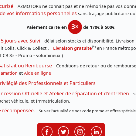
curisé
AZMOTORS ne connait pas et ne mémorise pas vos donné
 de vos informations personnelles
sans traçage publicitaire ou
3×
Paiement carte en
de 170€ à 500€
 5 jours avec Suivi
délai selon stocks et disponibilité. Livraison
(*)
t Colis, Click & Collect .
Livraison gratuite
en France métropoli
f CB 3× - Promo - volumineux )
Satisfait ou Remboursé
Conditions de retour ou de remboursem
lamation
et
Aide en ligne
rivilégié des Professionnels et Particuliers
cession Officielle et Atelier de réparation et d'entretien
s
chat véhicule, et Immatriculation.
té récompensée.
Suivez l'actualité de nos code promo et offres spéciale