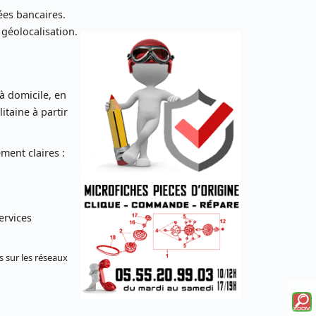
es bancaires.
 géolocalisation.
 à domicile, en
taine à partir
ent claires :
ervices
s sur les réseaux
Voi