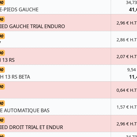
00
34,73
E-PIEDS GAUCHE
41,
00
2,96 € H.T
PIED GAUCHE TRIAL ENDURO
00
2,86 € H.T
7
00
2,07 € H.T
 13 RS
00
9,54
H 13 RS BETA
11,
00
0,64 € H.T
00
1,57 € H.T
GE AUTOMATIQUE BAS
00
2,96 € H.T
IED DROIT TRIAL ET ENDUR
00
34,73