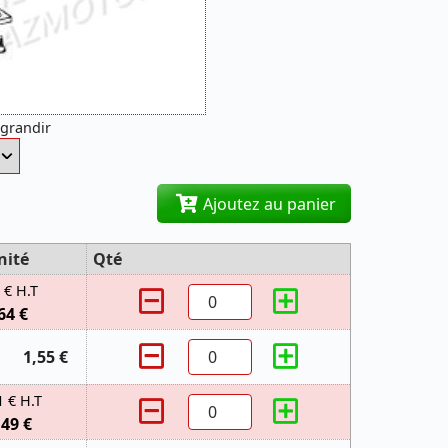
agrandir
Ajoutez au panier
nité
Qté
 € H.T
64 €
1,55 €
1 € H.T
,49 €