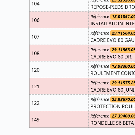
104
REPOSE-PIEDS DRO
Référence
18.01851.0
106
INSTALLATION INT
Référence
29.11564.0
107
CADRE EVO 80 GAU
Référence
29.11563.0
108
CADRE EVO 80 DR.
Référence
12.98300.0
120
ROULEMENT CONIQU
Référence
29.11575.8
121
CADRE EVO 80 JUN
Référence
25.98670.0
122
PROTECTION ROUL
Référence
27.39400.0
149
RONDELLE S6 BETA