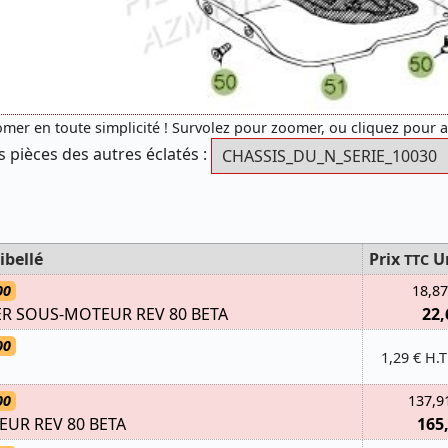
mer en toute simplicité ! Survolez pour zoomer, ou cliquez pour 
s pièces des autres éclatés :
ibellé
Prix
U
TTC
00
18,87
R SOUS-MOTEUR REV 80 BETA
22,
00
1,29 € H.T
00
137,9
UR REV 80 BETA
165