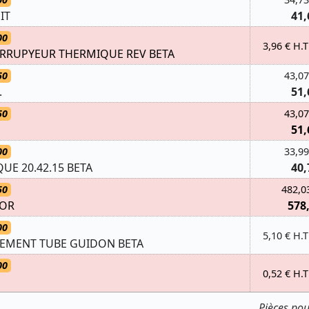
IT
41,
00
3,96 € H.T
ERRUPYEUR THERMIQUE REV BETA
50
43,07
.
51,
50
43,07
51,
00
33,99
E 20.42.15 BETA
40,
50
482,0
IOR
578
00
5,10 € H.T
EMENT TUBE GUIDON BETA
00
0,52 € H.T
Pièces pou