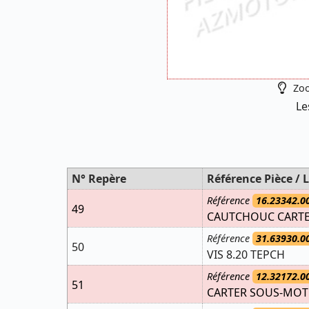
Zoo
Le
N° Repère
Référence Pièce / L
Référence
16.23342.0
49
CAUTCHOUC CARTE
Référence
31.63930.0
50
VIS 8.20 TEPCH
Référence
12.32172.0
51
CARTER SOUS-MOTE