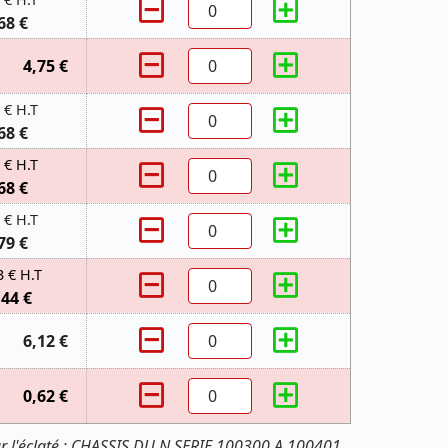
68 €
4,75 €
 € H.T
68 €
 € H.T
68 €
 € H.T
79 €
3 € H.T
,44 €
6,12 €
0,62 €
r l'éclaté : CHASSIS DU N SERIE 100300 A 100401