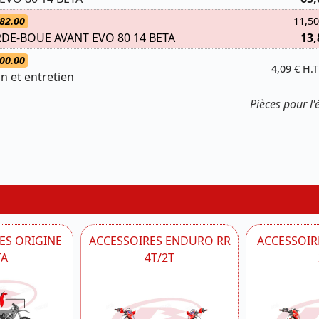
82.00
11,50
E-BOUE AVANT EVO 80 14 BETA
13,
00.00
4,09 € H.T
on et entretien
Pièces pour l
ES ORIGINE
ACCESSOIRES ENDURO RR
ACCESSOIRE
TA
4T/2T