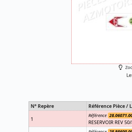
Zoo
Le
N° Repère
Référence Pièce / L
Référence
28.06071.0
1
RESERVOIR REV 50/
Référence
28.98600.0