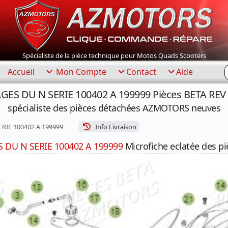
Spécialiste de la pièce technique pour Motos Quads Scooters
R
Accueil
Mon Compte
Contact
Aide
GES DU N SERIE 100402 A 199999 Pièces BETA REV 
spécialiste des pièces détachées AZMOTORS neuves
RIE 100402 A 199999
Info Livraison
DU N SERIE 100402 A 199999
Microfiche eclatée des pi