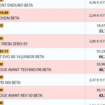
4,38 € H.T
ENT ENDURO BETA
14.00
2,54 € H.T
CHON BETA
59
18,97
22,
00
2,85 € H.T
E FREIN ZERO-91
81.11
55,23
 EVO 80 14 JUNIOR BETA
66,
00
33,96
OUE AVANT TECHNO/96 BETA
40,
00
2,37 € H.T
IS M6 BETA
00
36,11
UE AVANT REV 50 BETA
43,
00