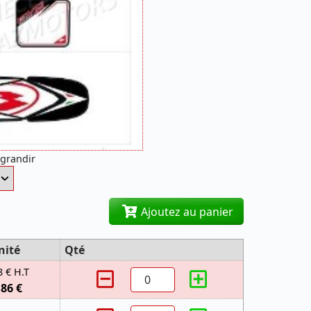
agrandir
Ajoutez au panier
nité
Qté
8 € H.T
,86 €