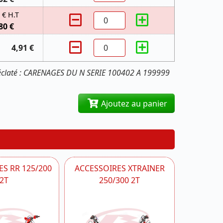
 € H.T
80 €
4,91 €
'éclaté : CARENAGES DU N SERIE 100402 A 199999
Ajoutez au panier
S RR 125/200
ACCESSOIRES XTRAINER
2T
250/300 2T