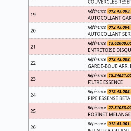
COUVERCLEE-RESER
Référence
012.43.003.
19
AUTOCOLLANT GARD
Référence
012.43.004.
20
AUTOCOLLANT SERI
Référence
13.62000.0
21
ENTRETOISE DISQ
Référence
012.43.008.
22
GARDE-BOUE ARR. 
Référence
15.24651.0
23
FILTRE ESSENCE
Référence
012.43.005.
24
PIPE ESSENSE BETA
Référence
27.81083.0
25
ROBINET MELANGE 
Référence
012.43.001.
26
JEU AUTOCOLLANT 