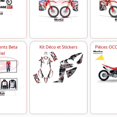
nts Beta
Kit Déco et Stickers
Pièces OC
iel