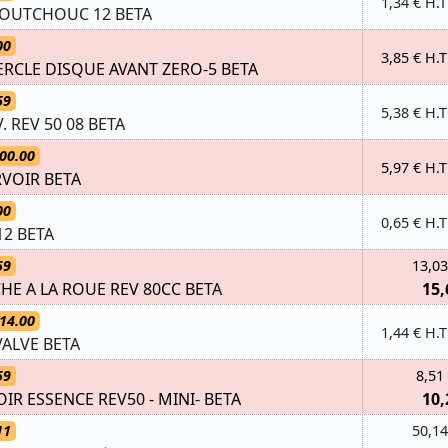
1,34 € H.T
AOUTCHOUC 12 BETA
00
3,85 € H.T
RCLE DISQUE AVANT ZERO-5 BETA
59
5,38 € H.T
 REV 50 08 BETA
00.00
5,97 € H.T
RVOIR BETA
00
0,65 € H.T
.12 BETA
59
13,03
E A LA ROUE REV 80CC BETA
15,
14.00
1,44 € H.T
ALVE BETA
59
8,51
R ESSENCE REV50 - MINI- BETA
10,
11
50,14