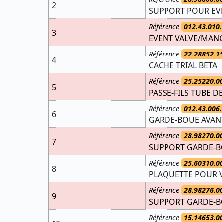
2
SUPPORT POUR EV
Référence
012.43.010.
3
EVENT VALVE/MAN
Référence
22.28852.1
4
CACHE TRIAL BETA
Référence
25.25220.0
5
PASSE-FILS TUBE D
Référence
012.43.006.
6
GARDE-BOUE AVANT
Référence
28.98270.0
7
SUPPORT GARDE-B
Référence
25.60310.0
8
PLAQUETTE POUR V
Référence
28.98276.0
9
SUPPORT GARDE-BO
Référence
15.14653.0