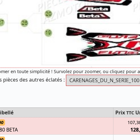
mer en toute simplicité ! Survolez pour zoomer, ou cliquez pour 
s pièces des autres éclatés :
ibellé
Prix
U
TTC
00
107,3
80 BETA
128
00