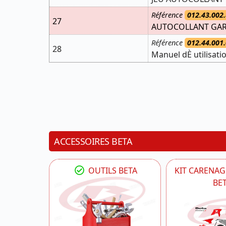
Référence
012.43.002.
27
AUTOCOLLANT GARD
Référence
012.44.001.
28
Manuel dÈ utilisati
ACCESSOIRES BETA
OUTILS BETA
KIT CARENAG
BE