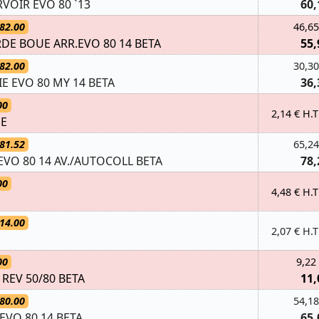
VOIR EVO 80 `13
60,
82.00
46,65
E BOUE ARR.EVO 80 14 BETA
55,
82.00
30,30
E EVO 80 MY 14 BETA
36,
00
2,14 € H.T
UE
81.52
65,24
EVO 80 14 AV./AUTOCOLL BETA
78,
00
4,48 € H.T
14.00
2,07 € H.T
00
9,22
REV 50/80 BETA
11,
80.00
54,18
EVO 80 14 BETA
65,