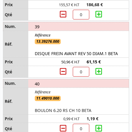
186,68 €
155,57 € H.T
39
13.39276.000
DISQUE FREIN AVANT REV 50 DIAM.1 BETA
61,15 €
50,96 € H.T
40
11.49010.000
BOULON 6.20 RS CH 10 BETA
1,19 €
0,99 € H.T