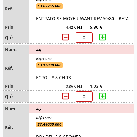
13.85765.000
ENTRATOISE MOYEU AVANT REV 50/80 L BETA
5,30 €
4,42 € H.T
44
13.17000.000
ECROU 8.8 CH 13
1,03 €
0,86 € H.T
45
27.48000.000
RONDELLE 8 GROWER