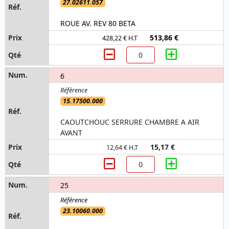
27.02611.057
ROUE AV. REV 80 BETA
513,86 €
428,22 € H.T
6
15.17500.000
CAOUTCHOUC SERRURE CHAMBRE A AIR
AVANT
15,17 €
12,64 € H.T
25
23.10060.000