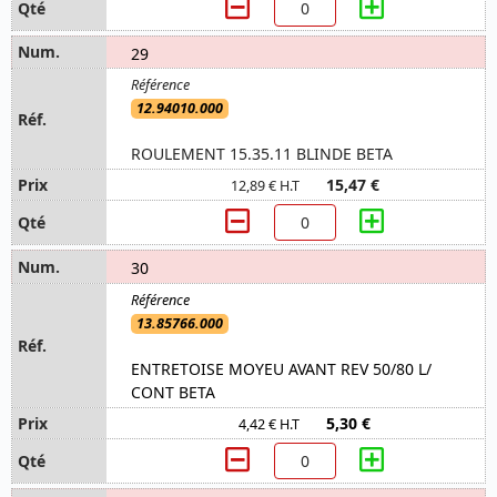
29
12.94010.000
ROULEMENT 15.35.11 BLINDE BETA
15,47 €
12,89 € H.T
30
13.85766.000
ENTRETOISE MOYEU AVANT REV 50/80 L/
CONT BETA
5,30 €
4,42 € H.T