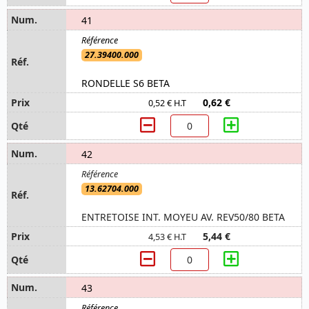
41
27.39400.000
RONDELLE S6 BETA
0,62 €
0,52 € H.T
42
13.62704.000
ENTRETOISE INT. MOYEU AV. REV50/80 BETA
5,44 €
4,53 € H.T
43