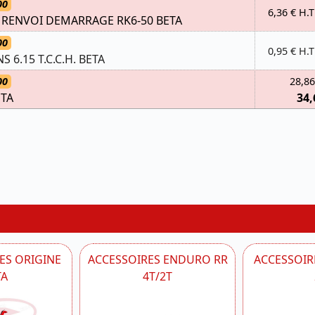
00
6,36 € H.T
RENVOI DEMARRAGE RK6-50 BETA
00
0,95 € H.T
NS 6.15 T.C.C.H. BETA
00
28,86
ETA
34,
ES ORIGINE
ACCESSOIRES ENDURO RR
ACCESSOIRE
TA
4T/2T