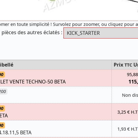
mer en toute simplicité ! Survolez pour zoomer, ou cliquez pour 
 pièces des autres éclatés :
ibellé
Prix
U
TTC
00
95,88
ET VENTE TECHNO-50 BETA
115
200
Non di
00
3,25 € H.T
BETA
00
1,93 € H.T
.18.11,5 BETA