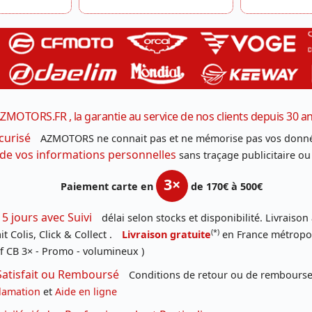
ZMOTORS.FR , la garantie au service de nos clients depuis 30 a
curisé
AZMOTORS ne connait pas et ne mémorise pas vos donné
 de vos informations personnelles
sans traçage publicitaire ou
3×
Paiement carte en
de 170€ à 500€
 5 jours avec Suivi
délai selon stocks et disponibilité. Livraison
(*)
t Colis, Click & Collect .
Livraison gratuite
en France métropoli
f CB 3× - Promo - volumineux )
Satisfait ou Remboursé
Conditions de retour ou de remboursem
lamation
et
Aide en ligne