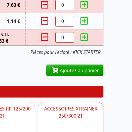
7,63 €
1,14 €
 € H.T
63 €
Pièces pour l'éclaté : KICK STARTER
Ajoutez au panier
S RR 125/200
ACCESSOIRES XTRAINER
2T
250/300 2T