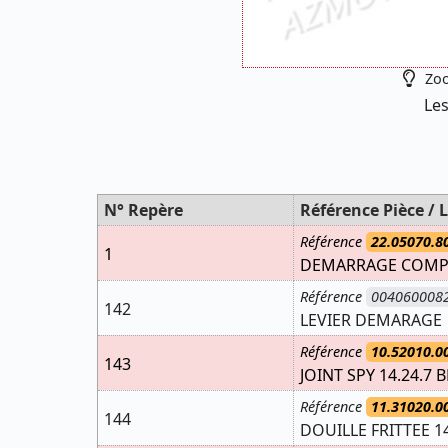
Zoo
Les
N° Repère
Référence Pièce / L
Référence
22.05070.8
1
DEMARRAGE COMPL
Référence
004060008
142
LEVIER DEMARAGE
Référence
10.52010.0
143
JOINT SPY 14.24.7 
Référence
11.31020.0
144
DOUILLE FRITTEE 14