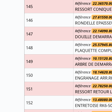
Référence
22.36570.0
145
RESSORT CONIQUE
Référence
27.61550.0
146
RONDELLE EPAISSEU
Référence
22.14090.8
147
DOUILLE DEMARRA
Référence
25.57945.8
148
PLAQUETTE COMPLE
Référence
10.15120.8
149
ARBRE DE DEMARRA
Référence
18.14620.8
150
ENGRANAGE ARR.RK
Référence
22.78250.0
151
RESSORT RETOUR L
Référence
13.48080.0
152
ENTRETOISE RK6-50