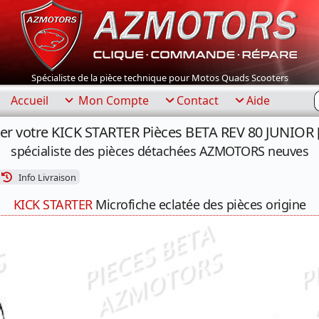
Spécialiste de la pièce technique pour Motos Quads Scooters
R
Accueil
Mon Compte
Contact
Aide
er votre KICK STARTER Pièces BETA REV 80 JUNIOR 
spécialiste des pièces détachées AZMOTORS neuves
Info Livraison
KICK STARTER
Microfiche eclatée des pièces origine