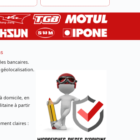
ns
es bancaires.
 géolocalisation.
 à domicile, en
taine à partir
ent claires :