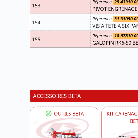
Référence
25.43910.0
153
PIVOT ENGRENAGE 
Référence
31.31050.0
154
VIS A TETE A SIX PA
Référence
18.67810.0
155
GALOPIN RK6-50 B
ACCESSOIRES BETA
OUTILS BETA
KIT CARENAG
BE