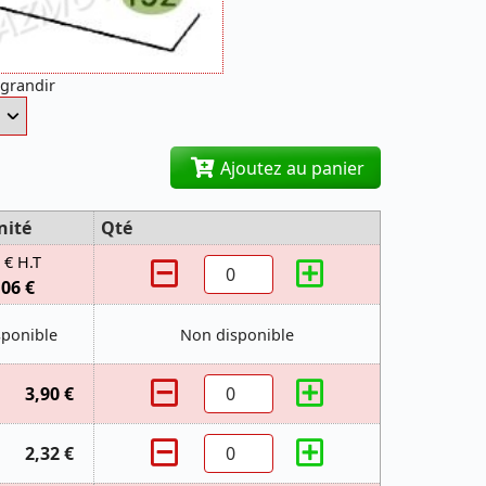
agrandir
Ajoutez au panier
nité
Qté
 € H.T
,06 €
sponible
Non disponible
3,90 €
2,32 €