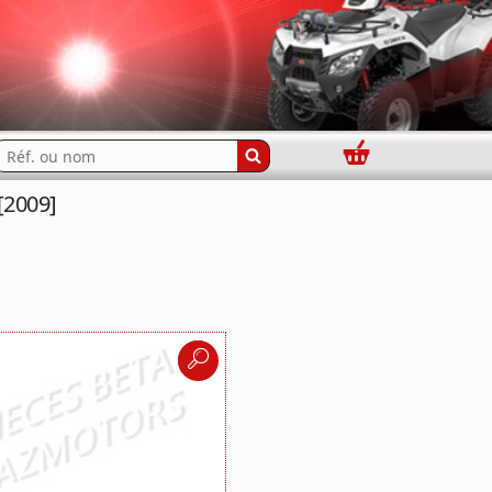
Panier
echercher...
[2009]