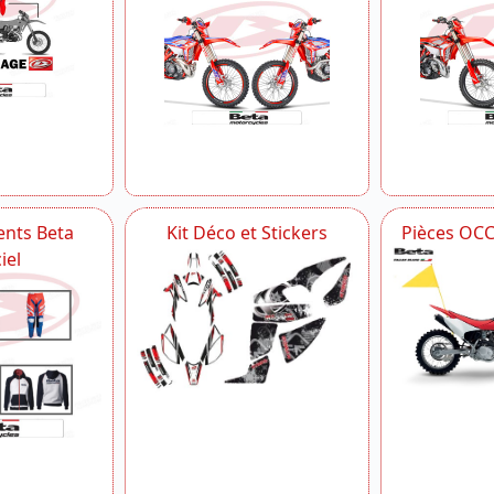
nts Beta
Kit Déco et Stickers
Pièces OC
iel