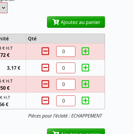
Ajoutez au panier
nité
Qté
3 € H.T
,72 €
3,17 €
5 € H.T
,50 €
 € H.T
66 €
Pièces pour l'éclaté : ECHAPPEMENT