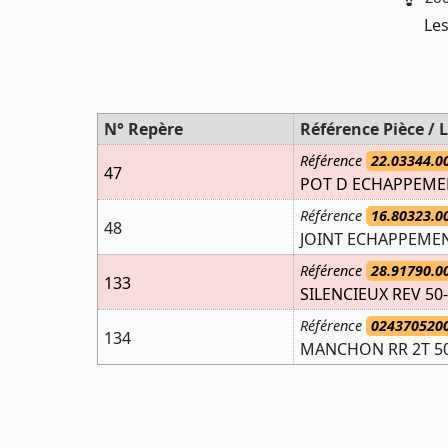
Les
N° Repère
Référence Pièce / L
Référence
22.03344.0
47
POT D ECHAPPEMEN
Référence
16.80323.0
48
JOINT ECHAPPEMEN
Référence
28.91790.0
133
SILENCIEUX REV 50-
Référence
024370520
134
MANCHON RR 2T 5