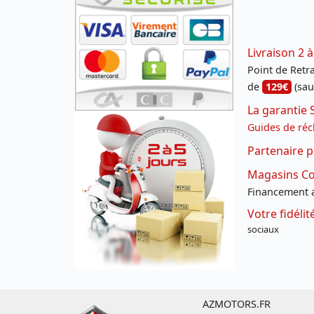
Livraison 2 à
Point de Retrai
de
129€
(sau
La garantie 
Guides de réc
Partenaire p
Magasins Con
Financement a
Votre fidéli
sociaux
AZMOTORS.FR