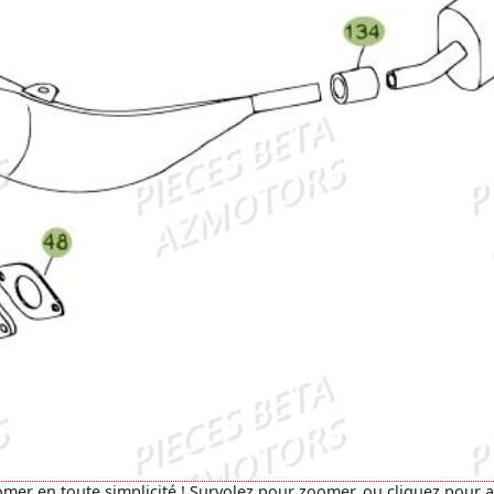
mer en toute simplicité ! Survolez pour zoomer, ou cliquez pour 