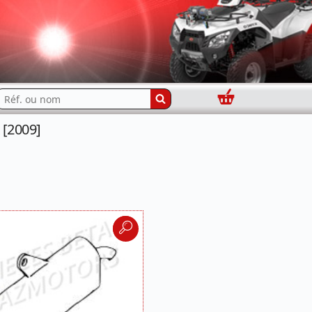
Panier
echercher...
 [2009]