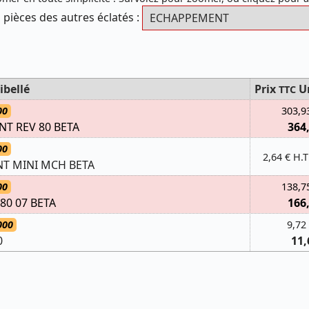
 pièces des autres éclatés :
ibellé
Prix
U
TTC
00
303,9
T REV 80 BETA
364
00
2,64 € H.T
T MINI MCH BETA
00
138,7
80 07 BETA
166
000
9,72
0
11,