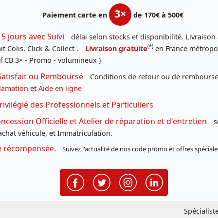
3×
Paiement carte en
de 170€ à 500€
 5 jours avec Suivi
délai selon stocks et disponibilité. Livraison
(*)
t Colis, Click & Collect .
Livraison gratuite
en France métropoli
f CB 3× - Promo - volumineux )
Satisfait ou Remboursé
Conditions de retour ou de remboursem
lamation
et
Aide en ligne
rivilégié des Professionnels et Particuliers
cession Officielle et Atelier de réparation et d'entretien
s
chat véhicule, et Immatriculation.
té récompensée.
Suivez l'actualité de nos code promo et offres spéciale
Spécialist