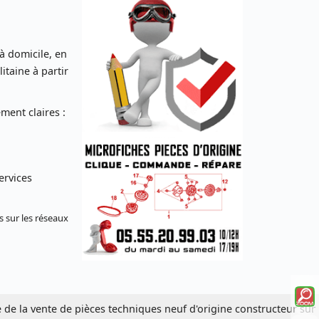
 à domicile, en
taine à partir
ent claires :
ervices
s sur les réseaux
Voi
e de la vente de pièces techniques neuf d'origine constructeur sur