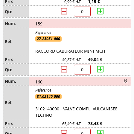
1,19 €
0,99 € H.T
159
27.23051.000
RACCORD CABURATEUR MINI MCH
49,04 €
40,87 € H.T
160
31.02140.000
3102140000 - VALVE COMPL. VULCANISEE
TECHNO
78,48 €
65,40 € H.T