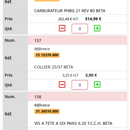
CARBURATEUR PHBG 21 REV 80 BETA
314,99 €
262,49 € H.T
157
15.15370.000
COLLIER 25/37 BETA
3,90 €
3,25 € H.T
158
31.34510.000
VIS A TETE A SIX PANS 6.20 T.C.C.H. BETA