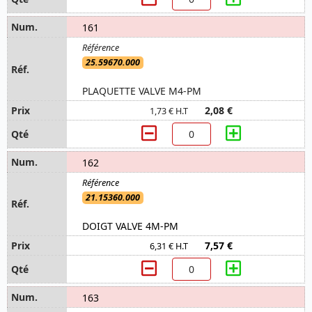
161
25.59670.000
PLAQUETTE VALVE M4-PM
2,08 €
1,73 € H.T
162
21.15360.000
DOIGT VALVE 4M-PM
7,57 €
6,31 € H.T
163