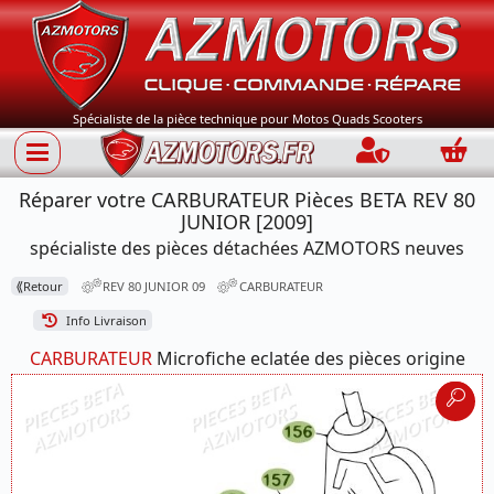
Spécialiste de la pièce technique pour Motos Quads Scooters
Connection
Panie
Réparer votre CARBURATEUR Pièces BETA REV 80
JUNIOR [2009]
spécialiste des pièces détachées AZMOTORS neuves
⟪
Retour
REV 80 JUNIOR 09
CARBURATEUR
Info Livraison
CARBURATEUR
Microfiche eclatée des pièces origine