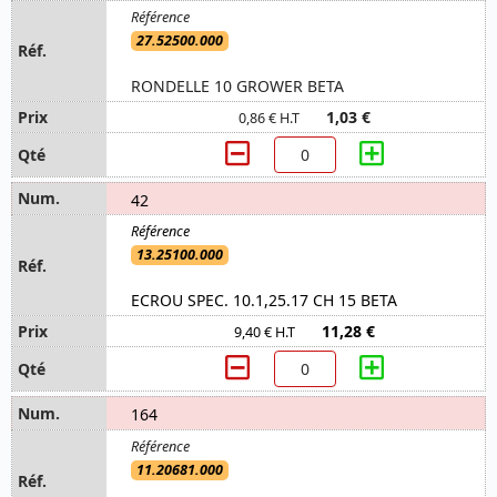
27.52500.000
RONDELLE 10 GROWER BETA
1,03 €
0,86 € H.T
42
13.25100.000
ECROU SPEC. 10.1,25.17 CH 15 BETA
11,28 €
9,40 € H.T
164
11.20681.000