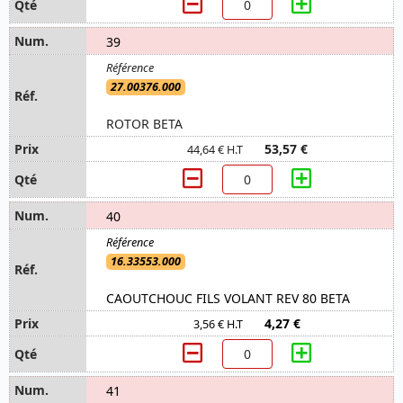
39
27.00376.000
ROTOR BETA
53,57 €
44,64 € H.T
40
16.33553.000
CAOUTCHOUC FILS VOLANT REV 80 BETA
4,27 €
3,56 € H.T
41