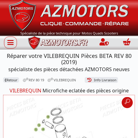
Spécialiste de la pièce technique pour Motos Quads Scooters
Connection
Panie
Réparer votre VILEBREQUIN Pièces BETA REV 80
(2019)
spécialiste des pièces détachées AZMOTORS neuves
⟪
Retour
REV 80 19
VILEBREQUIN
Info Livraison
VILEBREQUIN
Microfiche eclatée des pièces origine