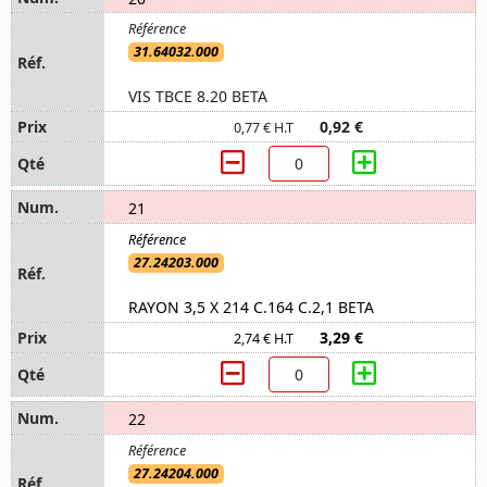
31.64032.000
VIS TBCE 8.20 BETA
0,92 €
0,77 € H.T
21
27.24203.000
RAYON 3,5 X 214 C.164 C.2,1 BETA
3,29 €
2,74 € H.T
22
27.24204.000