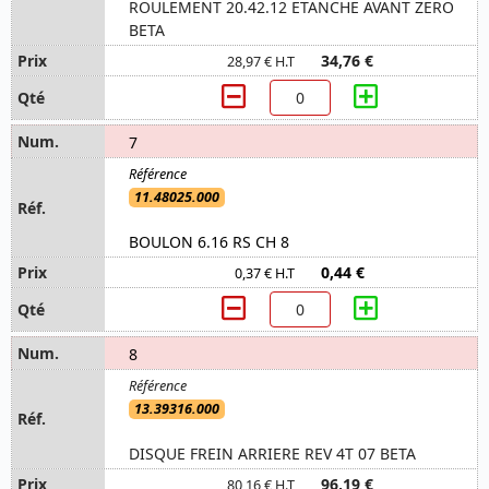
ROULEMENT 20.42.12 ETANCHE AVANT ZERO
BETA
34,76 €
28,97 € H.T
7
11.48025.000
BOULON 6.16 RS CH 8
0,44 €
0,37 € H.T
8
13.39316.000
DISQUE FREIN ARRIERE REV 4T 07 BETA
96,19 €
80,16 € H.T