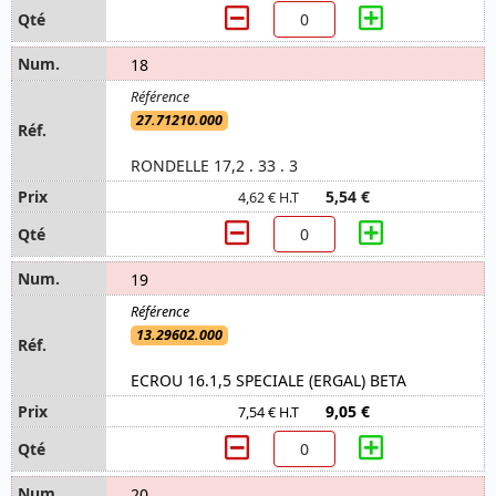
18
27.71210.000
RONDELLE 17,2 . 33 . 3
5,54 €
4,62 € H.T
19
13.29602.000
ECROU 16.1,5 SPECIALE (ERGAL) BETA
9,05 €
7,54 € H.T
20