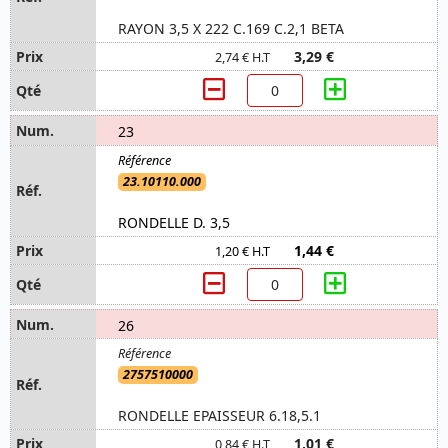
RAYON 3,5 X 222 C.169 C.2,1 BETA
3,29 €
2,74 € H.T
23
23.10110.000
RONDELLE D. 3,5
1,44 €
1,20 € H.T
26
2757510000
RONDELLE EPAISSEUR 6.18,5.1
1,01 €
0,84 € H.T