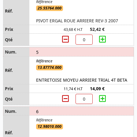
25.55764.000
PIVOT ERGAL ROUE ARRIERE REV-3 2007
52,42 €
43,68 € H.T
5
13.87774.000
ENTRETOISE MOYEU ARRIERE TRIAL 4T BETA
14,09 €
11,74 € H.T
6
12.98010.000