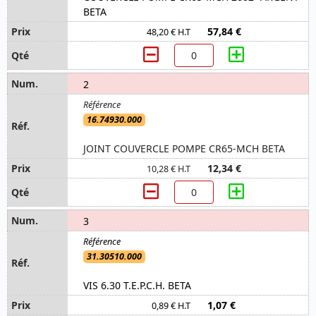
BETA
57,84 €
48,20 € H.T
2
16.74930.000
JOINT COUVERCLE POMPE CR65-MCH BETA
12,34 €
10,28 € H.T
3
31.30510.000
VIS 6.30 T.E.P.C.H. BETA
1,07 €
0,89 € H.T