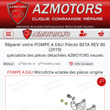
Spécialiste de la pièce technique pour Motos Quads Scooters
Connection
Panie
Réparer votre POMPE A EAU Pièces BETA REV 80
(2019)
spécialiste des pièces détachées AZMOTORS neuves
⟪
Retour
REV 80 19
POMPE A EAU
Info Livraison
POMPE A EAU
Microfiche eclatée des pièces origine