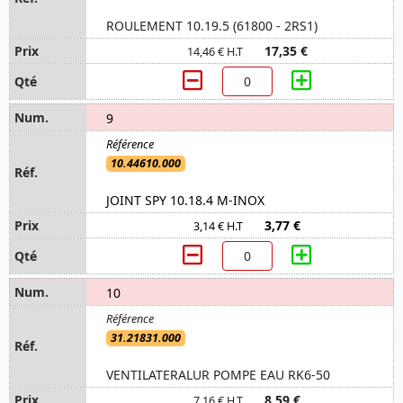
ROULEMENT 10.19.5 (61800 - 2RS1)
17,35 €
14,46 € H.T
9
10.44610.000
JOINT SPY 10.18.4 M-INOX
3,77 €
3,14 € H.T
10
31.21831.000
VENTILATERALUR POMPE EAU RK6-50
8,59 €
7,16 € H.T