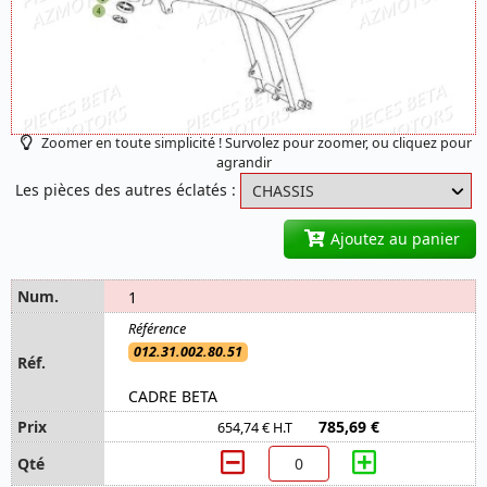
Zoomer en toute simplicité ! Survolez pour zoomer, ou cliquez pour
agrandir
Les pièces des autres éclatés :
Ajoutez au panier
1
012.31.002.80.51
CADRE BETA
785,69 €
654,74 € H.T