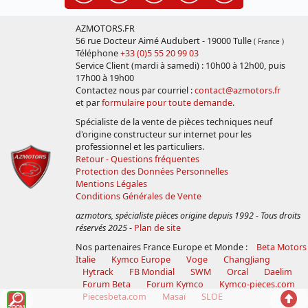
AZMOTORS.FR
56 rue Docteur Aimé Audubert - 19000 Tulle
( France )
Téléphone
+33 (0)5 55 20 99 03
Service Client (mardi à samedi) : 10h00 à 12h00, puis
17h00 à 19h00
Contactez nous par courriel :
contact@azmotors.fr
et par
formulaire pour toute demande
.
Spécialiste de la vente de pièces techniques neuf
d'origine constructeur sur internet pour les
professionnel et les particuliers.
Retour - Questions fréquentes
Protection des Données Personnelles
Mentions Légales
Conditions Générales de Vente
azmotors, spécialiste pièces origine depuis 1992 - Tous droits
réservés 2025
-
Plan de site
Nos partenaires France Europe et Monde :
Beta Motors
Italie
Kymco Europe
Voge
ChangJiang
Hytrack
FB Mondial
SWM
Orcal
Daelim
Forum Beta
Forum Kymco
Kymco-pieces.com
Voir
Reto
Piecesbeta.com
Masaï
SLOE