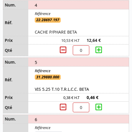
4
22.28697.197
CACHE P/PHARE BETA
12,64 €
10,53 € H.T
5
31.29880.000
VIS 5.25 T.10 T.R.L.C.C. BETA
0,46 €
0,38 € H.T
6