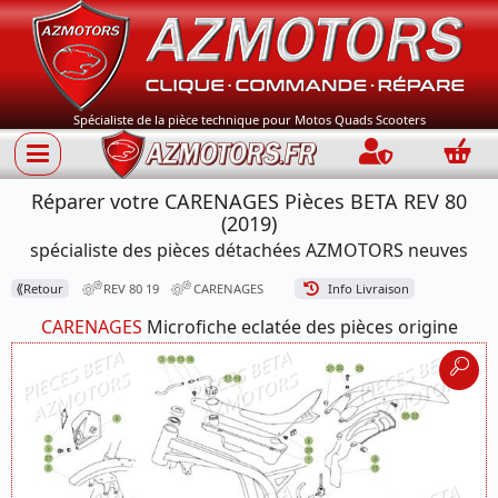
Spécialiste de la pièce technique pour Motos Quads Scooters
Connection
Panie
Réparer votre CARENAGES Pièces BETA REV 80
(2019)
spécialiste des pièces détachées AZMOTORS neuves
⟪
Retour
REV 80 19
CARENAGES
Info Livraison
CARENAGES
Microfiche eclatée des pièces origine