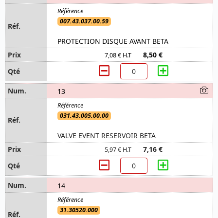
007.43.037.00.59
PROTECTION DISQUE AVANT BETA
8,50 €
7,08 € H.T
13
031.43.005.00.00
VALVE EVENT RESERVOIR BETA
7,16 €
5,97 € H.T
14
31.30520.000