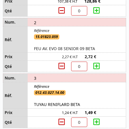
128,86 €
107,38 € H.T
2
15.01823.059
FEU AV. EVO 08 SENIOR 09 BETA
2,72 €
2,27 € H.T
3
012.43.027.14.00
TUYAU RENIFLARD BETA
1,49 €
1,24 € H.T