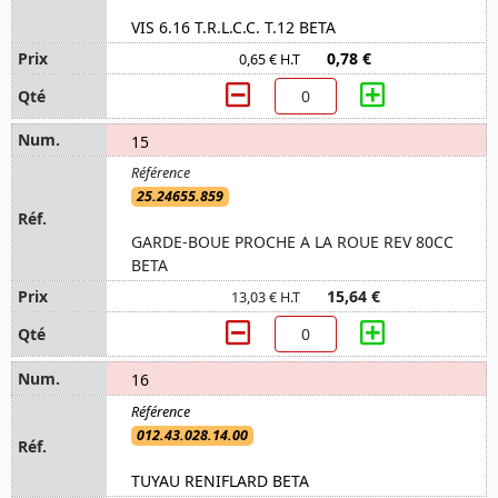
VIS 6.16 T.R.L.C.C. T.12 BETA
0,78 €
0,65 € H.T
15
25.24655.859
GARDE-BOUE PROCHE A LA ROUE REV 80CC
BETA
15,64 €
13,03 € H.T
16
012.43.028.14.00
TUYAU RENIFLARD BETA