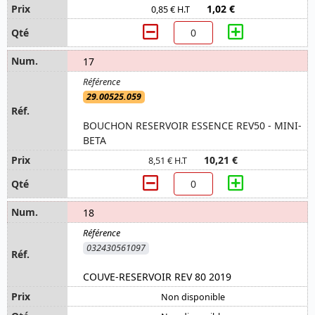
1,02 €
0,85 € H.T
17
29.00525.059
BOUCHON RESERVOIR ESSENCE REV50 - MINI-
BETA
10,21 €
8,51 € H.T
18
032430561097
COUVE-RESERVOIR REV 80 2019
Non disponible